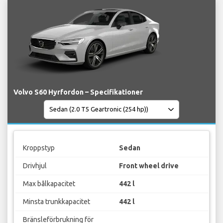
Volvo S60 Hyrfordon – Specifikationer
Kroppstyp
Sedan
Drivhjul
Front wheel drive
Max bålkapacitet
442 l
Minsta trunkkapacitet
442 l
Bränsleförbrukning för