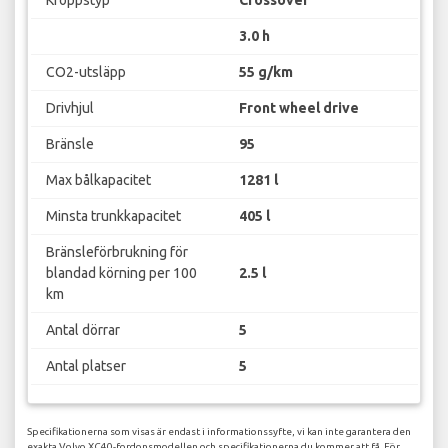
Kroppstyp
Crossover
3.0 h
CO2-utsläpp
55 g/km
Drivhjul
Front wheel drive
Bränsle
95
Max bålkapacitet
1281 l
Minsta trunkkapacitet
405 l
Bränsleförbrukning för
blandad körning per 100
2.5 l
km
Antal dörrar
5
Antal platser
5
Specifikationerna som visas är endast i informationssyfte, vi kan inte garantera den
exakta Volvo XC40-fordonsmodellen och specifikationerna du kommer att få. För