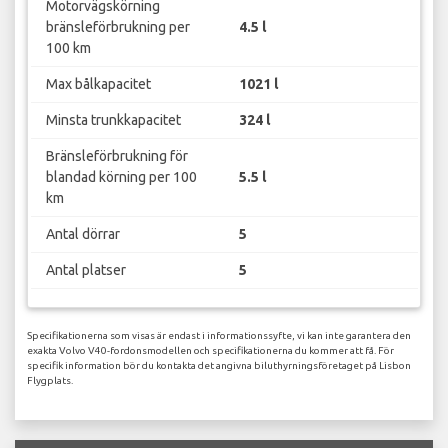
Motorvägskörning
bränsleförbrukning per
4.5 l
100 km
Max bålkapacitet
1021 l
Minsta trunkkapacitet
324 l
Bränsleförbrukning för
blandad körning per 100
5.5 l
km
Antal dörrar
5
Antal platser
5
Specifikationerna som visas är endast i informationssyfte, vi kan inte garantera den
exakta Volvo V40-fordonsmodellen och specifikationerna du kommer att få. För
specifik information bör du kontakta det angivna biluthyrningsföretaget på Lisbon
Flygplats.