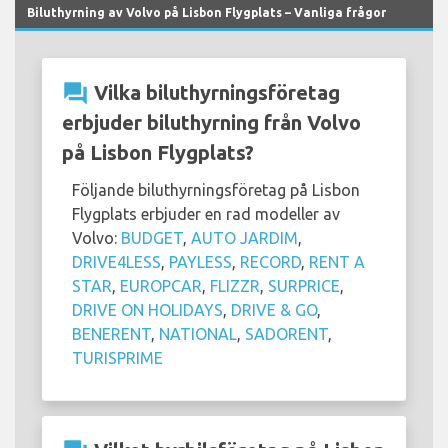
Biluthyrning av Volvo på Lisbon Flygplats – Vanliga frågor
question_answer
Vilka biluthyrningsföretag
erbjuder biluthyrning från Volvo
på Lisbon Flygplats?
Följande biluthyrningsföretag på Lisbon
Flygplats erbjuder en rad modeller av
Volvo:
BUDGET
,
AUTO JARDIM
,
DRIVE4LESS
,
PAYLESS
,
RECORD
,
RENT A
STAR
,
EUROPCAR
,
FLIZZR
,
SURPRICE
,
DRIVE ON HOLIDAYS
,
DRIVE & GO
,
BENERENT
,
NATIONAL
,
SADORENT
,
TURISPRIME