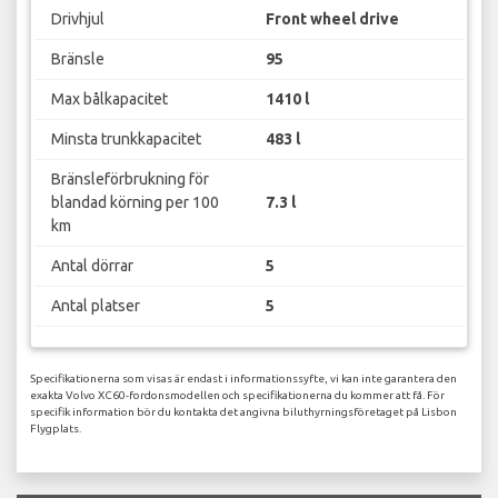
Drivhjul
Front wheel drive
Bränsle
95
Max bålkapacitet
1410 l
Minsta trunkkapacitet
483 l
Bränsleförbrukning för
blandad körning per 100
7.3 l
km
Antal dörrar
5
Antal platser
5
Specifikationerna som visas är endast i informationssyfte, vi kan inte garantera den
exakta Volvo XC60-fordonsmodellen och specifikationerna du kommer att få. För
specifik information bör du kontakta det angivna biluthyrningsföretaget på Lisbon
Flygplats.