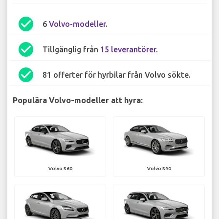
check_circle
6
Volvo-modeller
.
check_circle
Tillgänglig från
15 leverantörer
.
check_circle
81 offerter för hyrbilar från Volvo sökte.
Populära Volvo-modeller att hyra:
Volvo S60
Volvo S90