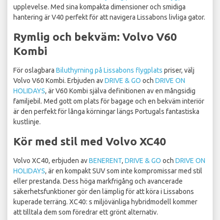
upplevelse. Med sina kompakta dimensioner och smidiga
hantering är V40 perfekt för att navigera Lissabons livliga gator.
Rymlig och bekväm: Volvo V60
Kombi
För oslagbara
Biluthyrning på Lissabons flygplats
priser, välj
Volvo V60 Kombi. Erbjuden av
DRIVE & GO
och
DRIVE ON
HOLIDAYS
, är V60 Kombi själva definitionen av en mångsidig
familjebil. Med gott om plats för bagage och en bekväm interiör
är den perfekt för långa körningar längs Portugals fantastiska
kustlinje.
Kör med stil med Volvo XC40
Volvo XC40, erbjuden av
BENERENT
,
DRIVE & GO
och
DRIVE ON
HOLIDAYS
, är en kompakt SUV som inte kompromissar med stil
eller prestanda. Dess höga markfrigång och avancerade
säkerhetsfunktioner gör den lämplig för att köra i Lissabons
kuperade terräng. XC40: s miljövänliga hybridmodell kommer
att tilltala dem som föredrar ett grönt alternativ.