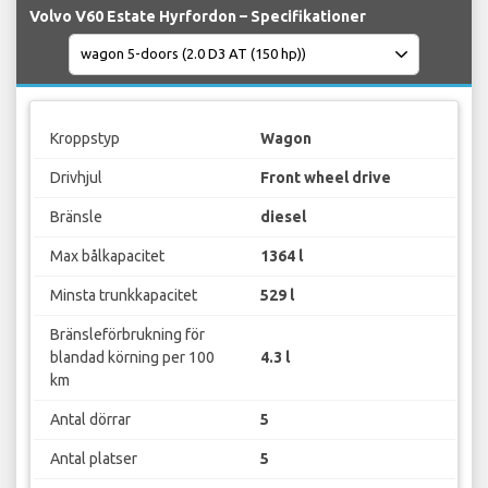
Volvo V60 Estate Hyrfordon – Specifikationer
Kroppstyp
Wagon
Drivhjul
Front wheel drive
Bränsle
diesel
Max bålkapacitet
1364 l
Minsta trunkkapacitet
529 l
Bränsleförbrukning för
blandad körning per 100
4.3 l
km
Antal dörrar
5
Antal platser
5