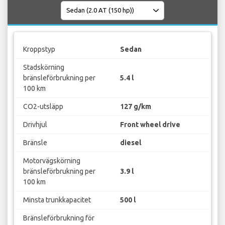
Kroppstyp
Sedan
Stadskörning
bränsleförbrukning per
5.4 l
100 km
CO2-utsläpp
127 g/km
Drivhjul
Front wheel drive
Bränsle
diesel
Motorvägskörning
bränsleförbrukning per
3.9 l
100 km
Minsta trunkkapacitet
500 l
Bränsleförbrukning för