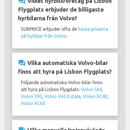
question_answer
Vilket hyrbilsföretag på Lisbon
Flygplats erbjuder de billigaste
hyrbilarna från Volvo?
SURPRICE erbjuder ofta de
bästa priserna
på hyrbilar från Volvo
.
question_answer
Vilka automatiska Volvo-bilar
finns att hyra på Lisbon Flygplats?
Följande automatiska Volvo-bilar finns
att hyra på Lisbon Flygplats:
Volvo S60
,
Volvo S90
,
Volvo V60 Estate
,
Volvo XC40
,
Volvo XC60