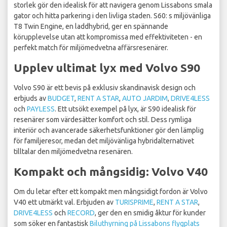
storlek gör den idealisk för att navigera genom Lissabons smala
gator och hitta parkering i den livliga staden. S60: s miljövänliga
T8 Twin Engine, en laddhybrid, ger en spännande
körupplevelse utan att kompromissa med effektiviteten - en
perfekt match för miljömedvetna affärsresenärer.
Upplev ultimat lyx med Volvo S90
Volvo S90 är ett bevis på exklusiv skandinavisk design och
erbjuds av
BUDGET
,
RENT A STAR
,
AUTO JARDIM
,
DRIVE4LESS
och
PAYLESS
. Ett utsökt exempel på lyx, är S90 idealisk för
resenärer som värdesätter komfort och stil. Dess rymliga
interiör och avancerade säkerhetsfunktioner gör den lämplig
för familjeresor, medan det miljövänliga hybridalternativet
tilltalar den miljömedvetna resenären.
Kompakt och mångsidig: Volvo V40
Om du letar efter ett kompakt men mångsidigt fordon är Volvo
V40 ett utmärkt val. Erbjuden av
TURISPRIME
,
RENT A STAR
,
DRIVE4LESS
och
RECORD
, ger den en smidig åktur för kunder
som söker en fantastisk
Biluthyrning på Lissabons flygplats