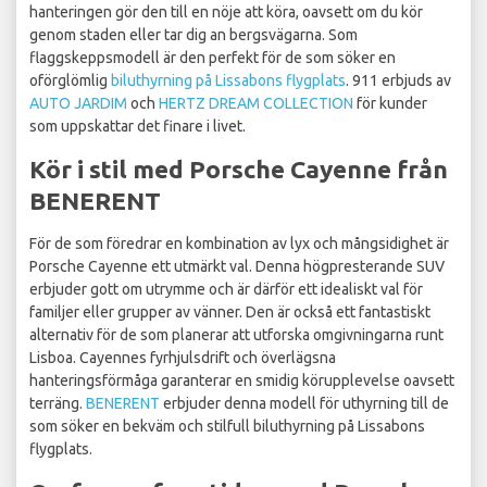
hanteringen gör den till en nöje att köra, oavsett om du kör
genom staden eller tar dig an bergsvägarna. Som
flaggskeppsmodell är den perfekt för de som söker en
oförglömlig
biluthyrning på Lissabons flygplats
. 911 erbjuds av
AUTO JARDIM
och
HERTZ DREAM COLLECTION
för kunder
som uppskattar det finare i livet.
Kör i stil med Porsche Cayenne från
BENERENT
För de som föredrar en kombination av lyx och mångsidighet är
Porsche Cayenne ett utmärkt val. Denna högpresterande SUV
erbjuder gott om utrymme och är därför ett idealiskt val för
familjer eller grupper av vänner. Den är också ett fantastiskt
alternativ för de som planerar att utforska omgivningarna runt
Lisboa. Cayennes fyrhjulsdrift och överlägsna
hanteringsförmåga garanterar en smidig körupplevelse oavsett
terräng.
BENERENT
erbjuder denna modell för uthyrning till de
som söker en bekväm och stilfull biluthyrning på Lissabons
flygplats.