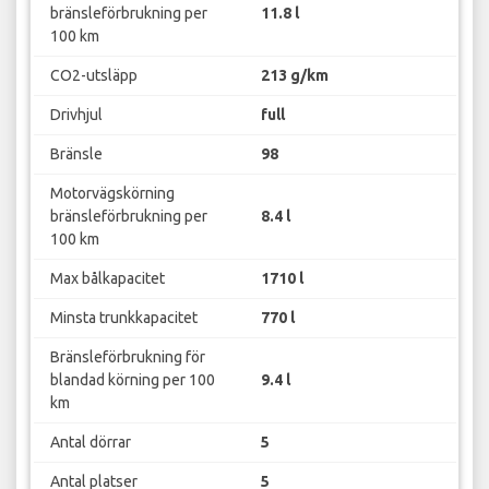
bränsleförbrukning per
11.8 l
100 km
CO2-utsläpp
213 g/km
Drivhjul
full
Bränsle
98
Motorvägskörning
bränsleförbrukning per
8.4 l
100 km
Max bålkapacitet
1710 l
Minsta trunkkapacitet
770 l
Bränsleförbrukning för
blandad körning per 100
9.4 l
km
Antal dörrar
5
Antal platser
5