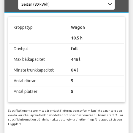
Kroppstyp
Wagon
10.5 h
Drivhjul
full
Max bålkapacitet
446 l
Minsta trunkkapacitet
84 l
Antal dörrar
5
Antal platser
5
Specifikationerna som visas är endast i informationssyfte, vi kan inte garantera den
exakta Porsche Taycan-fordonsmodellen och specifikationerna du kommer att få. För
specifik information bör du kontakta det angivna biluthyrningsföretaget på Lisbon
Flygplats.