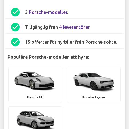
check_circle
3
Porsche-modeller
.
check_circle
Tillgänglig från
4 leverantörer
.
check_circle
15 offerter för hyrbilar från Porsche sökte.
Populära Porsche-modeller att hyra:
Porsche 911
Porsche Taycan