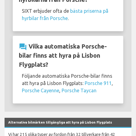
SIXT erbjuder ofta de
bästa priserna på
hyrbilar från Porsche
.
question_answer
Vilka automatiska Porsche-
bilar finns att hyra på Lisbon
Flygplats?
Följande automatiska Porsche-bilar finns
att hyra på Lisbon Flygplats:
Porsche 911
,
Porsche Cayenne
,
Porsche Taycan
Alternativa bilmärken tillgängliga att hyra på Lisbon Flygplats
Vi har 215 olika typer av fordon från 32 tillverkare från 42