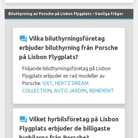
Biluthyrning av Porsche på Lisbon Flygplats – Vanliga frågor
question_answer
Vilka biluthyrningsföretag
erbjuder biluthyrning från Porsche
på Lisbon Flygplats?
Följande biluthyrningsföretag på Lisbon
Flygplats erbjuder en rad modeller av
Porsche:
SIXT
,
HERTZ DREAM
COLLECTION
,
AUTO JARDIM
,
BENERENT
question_answer
Vilket hyrbilsföretag på Lisbon
Flygplats erbjuder de billigaste
hyrbilarna från Porsche?