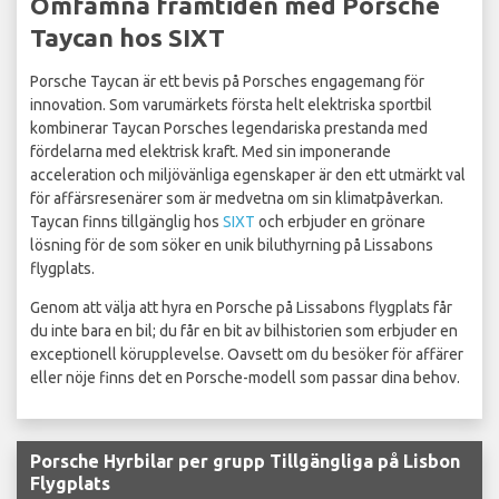
Omfamna framtiden med Porsche
Taycan hos SIXT
Porsche Taycan är ett bevis på Porsches engagemang för
innovation. Som varumärkets första helt elektriska sportbil
kombinerar Taycan Porsches legendariska prestanda med
fördelarna med elektrisk kraft. Med sin imponerande
acceleration och miljövänliga egenskaper är den ett utmärkt val
för affärsresenärer som är medvetna om sin klimatpåverkan.
Taycan finns tillgänglig hos
SIXT
och erbjuder en grönare
lösning för de som söker en unik biluthyrning på Lissabons
flygplats.
Genom att välja att hyra en Porsche på Lissabons flygplats får
du inte bara en bil; du får en bit av bilhistorien som erbjuder en
exceptionell körupplevelse. Oavsett om du besöker för affärer
eller nöje finns det en Porsche-modell som passar dina behov.
Porsche Hyrbilar per grupp Tillgängliga på Lisbon
Flygplats