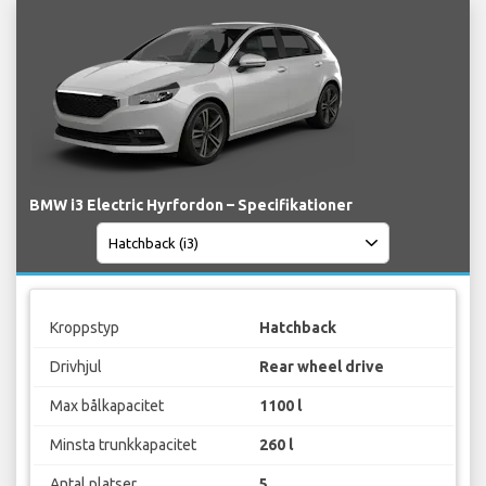
BMW i3 Electric Hyrfordon – Specifikationer
Kroppstyp
Hatchback
Drivhjul
Rear wheel drive
Max bålkapacitet
1100 l
Minsta trunkkapacitet
260 l
Antal platser
5