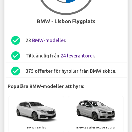
BMW - Lisbon Flygplats
check_circle
23
BMW-modeller
.
check_circle
Tillgänglig från
24 leverantörer
.
check_circle
375 offerter för hyrbilar från BMW sökte.
Populära BMW-modeller att hyra:
BMW 1 Series
BMW 2 Series Active Tourer