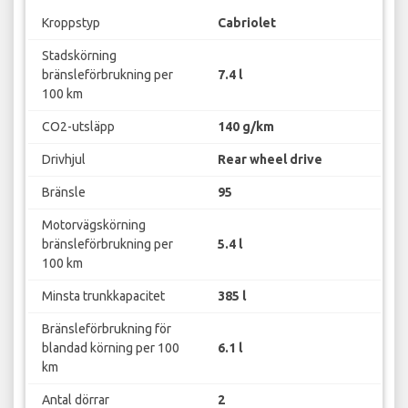
Kroppstyp
Cabriolet
Stadskörning
bränsleförbrukning per
7.4 l
100 km
CO2-utsläpp
140 g/km
Drivhjul
Rear wheel drive
Bränsle
95
Motorvägskörning
bränsleförbrukning per
5.4 l
100 km
Minsta trunkkapacitet
385 l
Bränsleförbrukning för
blandad körning per 100
6.1 l
km
Antal dörrar
2