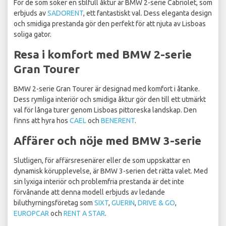
För de som söker en stilfull åktur är BMW 2-serie Cabriolet, som
erbjuds av
SADORENT
, ett fantastiskt val. Dess eleganta design
och smidiga prestanda gör den perfekt för att njuta av Lisboas
soliga gator.
Resa i komfort med BMW 2-serie
Gran Tourer
BMW 2-serie Gran Tourer är designad med komfort i åtanke.
Dess rymliga interiör och smidiga åktur gör den till ett utmärkt
val för långa turer genom Lisboas pittoreska landskap. Den
finns att hyra hos
CAEL
och
BENERENT
.
Affärer och nöje med BMW 3-serie
Slutligen, för affärsresenärer eller de som uppskattar en
dynamisk körupplevelse, är BMW 3-serien det rätta valet. Med
sin lyxiga interiör och problemfria prestanda är det inte
förvånande att denna modell erbjuds av ledande
biluthyrningsföretag som
SIXT
,
GUERIN
,
DRIVE & GO
,
EUROPCAR
och
RENT A STAR
.