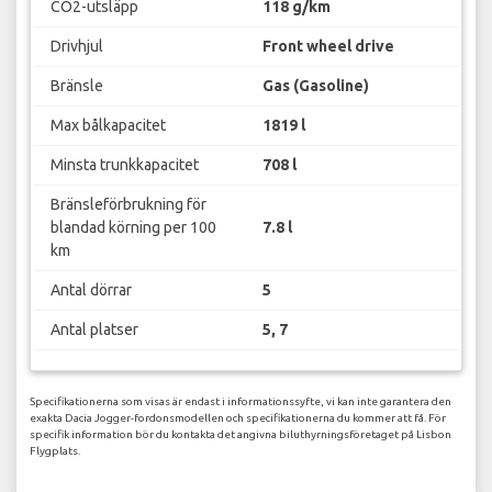
CO2-utsläpp
118 g/km
Drivhjul
Front wheel drive
Bränsle
Gas (Gasoline)
Max bålkapacitet
1819 l
Minsta trunkkapacitet
708 l
Bränsleförbrukning för
blandad körning per 100
7.8 l
km
Antal dörrar
5
Antal platser
5, 7
Specifikationerna som visas är endast i informationssyfte, vi kan inte garantera den
exakta Dacia Jogger-fordonsmodellen och specifikationerna du kommer att få. För
specifik information bör du kontakta det angivna biluthyrningsföretaget på Lisbon
Flygplats.