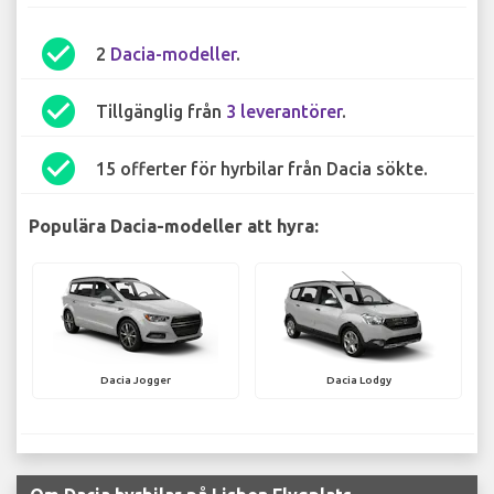
check_circle
2
Dacia-modeller
.
check_circle
Tillgänglig från
3 leverantörer
.
check_circle
15 offerter för hyrbilar från Dacia sökte.
Populära Dacia-modeller att hyra:
Dacia Jogger
Dacia Lodgy