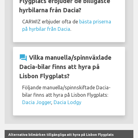
Flygplats erbjuder de billigaste
hyrbilarna från Dacia?
CARWIZ erbjuder ofta de
bästa priserna
på hyrbilar från Dacia
.
question_answer
Vilka manuella/spinnväxlade
Dacia-bilar finns att hyra på
Lisbon Flygplats?
Följande manuella/spinnskiftade Dacia-
bilar finns att hyra på Lisbon Flygplats:
Dacia Jogger
,
Dacia Lodgy
Alternativa bilmärken tillgängliga att hyra på Lisbon Flygplats