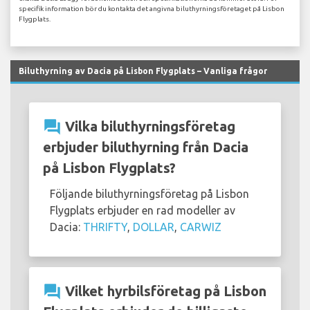
specifik information bör du kontakta det angivna biluthyrningsföretaget på Lisbon
Flygplats.
Biluthyrning av Dacia på Lisbon Flygplats – Vanliga frågor
question_answer
Vilka biluthyrningsföretag
erbjuder biluthyrning från Dacia
på Lisbon Flygplats?
Följande biluthyrningsföretag på Lisbon
Flygplats erbjuder en rad modeller av
Dacia:
THRIFTY
,
DOLLAR
,
CARWIZ
question_answer
Vilket hyrbilsföretag på Lisbon