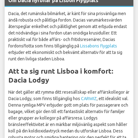
Om Dacia hyrbilar på Lisbon Flygplats
Dacia, det rumänska bilmärket, är känt för sina prisvänliga men
ändå robusta och pålitliga fordon. Dacias varumärkesvärden
återspeglar enkelhet och pålitlighet genom att erbjuda endast
det nödvändiga i sina fordon utan onödiga krusiduller. Ett
praktiskt val för både affärs- och fritidsresenärer, Dacias
fordonsflotta som finns tillgänglig på
Lissabons flygplats
erbjuder ett ekonomiskt och bekvämt alternativ för att ta sig
runt den livliga staden Lisboa.
Att ta sig runt Lisboa i komfort:
Dacia Lodgy
När det gäller att rymma ditt resesällskap eller affärskollegor är
Dacia Lodgy, som finns tillgänglig hos
CARWIZ
, ett idealiskt val.
Denna rymliga MPV erbjuder gott om plats för passagerare och
bagage, vilket gör den till ett fantastiskt alternativ för familjer
eller grupper av kollegor på affärsresa. Lodgys
bränsleeffektivitet är en märkbar miljövänlig aspekt som håller
koll på din koldioxidavtryck medan du utforskar Lisboa. Dess
robusta motor och smidiga hantering gör den perfekt för att ta