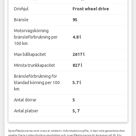
Drivhjul
Front wheel drive
Bränsle
95
Motorvägskörning
bränsleförbrukning per
4.8 l
100 km
Max bålkapacitet
2617 l
Minsta trunkkapacitet
827 l
Bränsleförbrukning för
blandad körning per 100
5.7 l
km
Antal dörrar
5
Antal platser
5, 7
Specifikationerna som visas är endast i informationssyfte, vi kan inte garantera den
exakta Dacia Lodgy-fordonsmodellen och specifikationerna du kommer att få. För