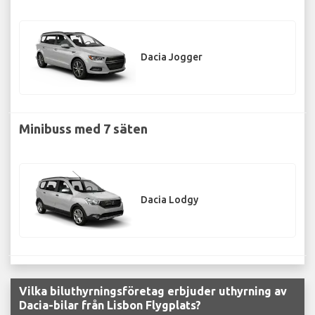
Dacia Jogger
Minibuss med 7 säten
Dacia Lodgy
Vilka biluthyrningsföretag erbjuder uthyrning av
Dacia-bilar från Lisbon Flygplats?