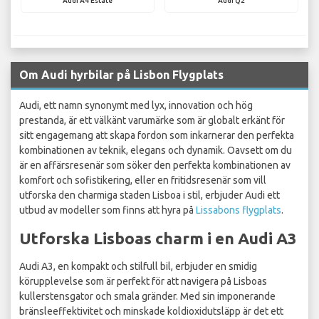
Audi A4 Estate
Audi Q2
Om Audi hyrbilar på Lisbon Flygplats
Audi, ett namn synonymt med lyx, innovation och hög
prestanda, är ett välkänt varumärke som är globalt erkänt för
sitt engagemang att skapa fordon som inkarnerar den perfekta
kombinationen av teknik, elegans och dynamik. Oavsett om du
är en affärsresenär som söker den perfekta kombinationen av
komfort och sofistikering, eller en fritidsresenär som vill
utforska den charmiga staden Lisboa i stil, erbjuder Audi ett
utbud av modeller som finns att hyra på
Lissabons flygplats
.
Utforska Lisboas charm i en Audi A3
Audi A3, en kompakt och stilfull bil, erbjuder en smidig
körupplevelse som är perfekt för att navigera på Lisboas
kullerstensgator och smala gränder. Med sin imponerande
bränsleeffektivitet och minskade koldioxidutsläpp är det ett