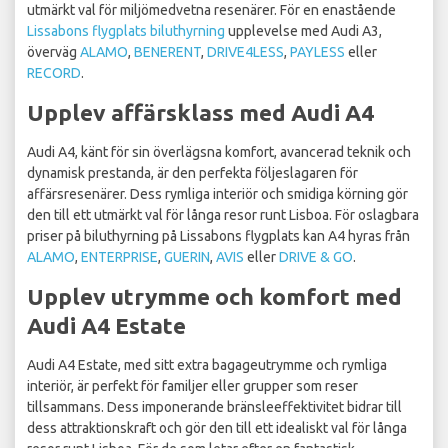
utmärkt val för miljömedvetna resenärer. För en enastående
Lissabons flygplats biluthyrning
upplevelse med Audi A3,
överväg
ALAMO
,
BENERENT
,
DRIVE4LESS
,
PAYLESS
eller
RECORD
.
Upplev affärsklass med Audi A4
Audi A4, känt för sin överlägsna komfort, avancerad teknik och
dynamisk prestanda, är den perfekta följeslagaren för
affärsresenärer. Dess rymliga interiör och smidiga körning gör
den till ett utmärkt val för långa resor runt Lisboa. För oslagbara
priser på biluthyrning på Lissabons flygplats kan A4 hyras från
ALAMO
,
ENTERPRISE
,
GUERIN
,
AVIS
eller
DRIVE & GO
.
Upplev utrymme och komfort med
Audi A4 Estate
Audi A4 Estate, med sitt extra bagageutrymme och rymliga
interiör, är perfekt för familjer eller grupper som reser
tillsammans. Dess imponerande bränsleeffektivitet bidrar till
dess attraktionskraft och gör den till ett idealiskt val för långa