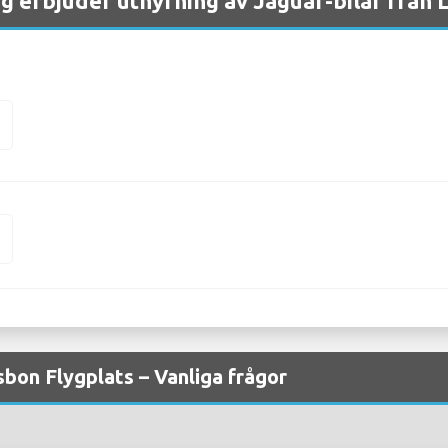
g erbjuder uthyrning av Jaguar-bilar från 
E
E
sbon Flygplats – Vanliga frågor