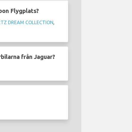
sbon Flygplats?
RTZ DREAM COLLECTION
,
rbilarna från Jaguar?