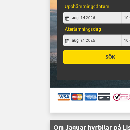
Upphämtningsdatum
Återlämningsdag
SÖK
Om Jaguar hyrbilar på Li