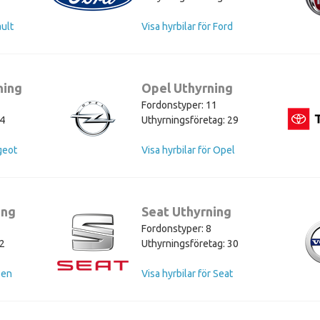
ault
Visa hyrbilar för Ford
ning
Opel Uthyrning
Fordonstyper: 11
34
Uthyrningsföretag: 29
geot
Visa hyrbilar för Opel
ing
Seat Uthyrning
Fordonstyper: 8
22
Uthyrningsföretag: 30
oen
Visa hyrbilar för Seat