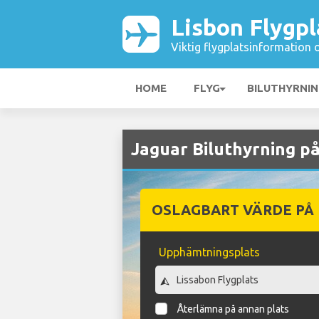
Lisbon Flygpl
Viktig flygplatsinformation 
HOME
FLYG
BILUTHYRNI
Jaguar Biluthyrning på
OSLAGBART VÄRDE PÅ
Upphämtningsplats
Återlämna på annan plats