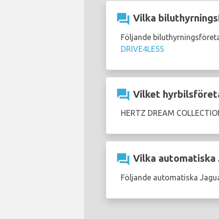
question_answer
Vilka biluthyrnings
Följande biluthyrningsföret
DRIVE4LESS
question_answer
Vilket hyrbilsföret
HERTZ DREAM COLLECTION 
question_answer
Vilka automatiska J
Följande automatiska Jaguar