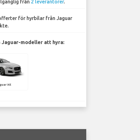
llgänglig från
2 leverantörer
.
offerter för hyrbilar från Jaguar
kte.
 Jaguar-modeller att hyra:
guar XE