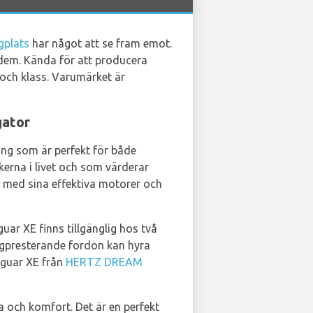
gplats
har något att se fram emot.
 dem. Kända för att producera
 och klass. Varumärket är
gator
ing som är perfekt för både
kerna i livet och som värderar
, med sina effektiva motorer och
ar XE finns tillgänglig hos två
högpresterande fordon kan hyra
aguar XE från
HERTZ DREAM
da och komfort. Det är en perfekt