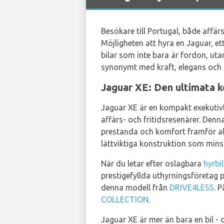
Besökare till Portugal, både affär
Möjligheten att hyra en Jaguar, e
bilar som inte bara är fordon, ut
synonymt med kraft, elegans och t
Jaguar XE: Den ultimata k
Jaguar XE är en kompakt exekutivb
affärs- och fritidsresenärer. Den
prestanda och komfort framför all
lättviktiga konstruktion som mins
När du letar efter oslagbara
hyrbi
prestigefyllda uthyrningsföretag p
denna modell från
DRIVE4LESS
. 
COLLECTION
.
Jaguar XE är mer än bara en bil - 