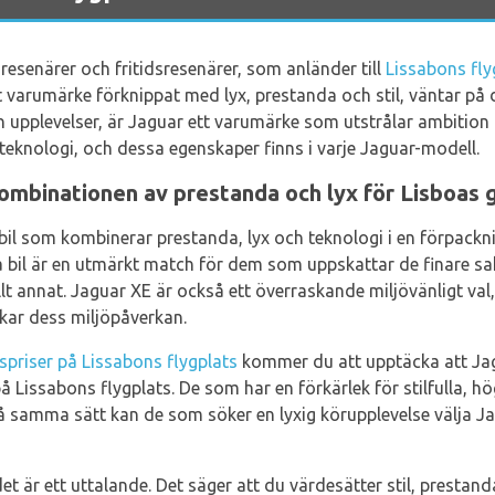
sresenärer och fritidsresenärer, som anländer till
Lissabons fly
tt varumärke förknippat med lyx, prestanda och stil, väntar på
an upplevelser, är Jaguar ett varumärke som utstrålar ambition
eknologi, och dessa egenskaper finns i varje Jaguar-modell.
ombinationen av prestanda och lyx för Lisboas 
il som kombinerar prestanda, lyx och teknologi i en förpackn
na bil är en utmärkt match för dem som uppskattar de finare sa
t annat. Jaguar XE är också ett överraskande miljövänligt val
kar dess miljöpåverkan.
lspriser på Lissabons flygplats
kommer du att upptäcka att Jagu
å Lissabons flygplats. De som har en förkärlek för stilfulla, 
På samma sätt kan de som söker en lyxig körupplevelse välja J
det är ett uttalande. Det säger att du värdesätter stil, prestan