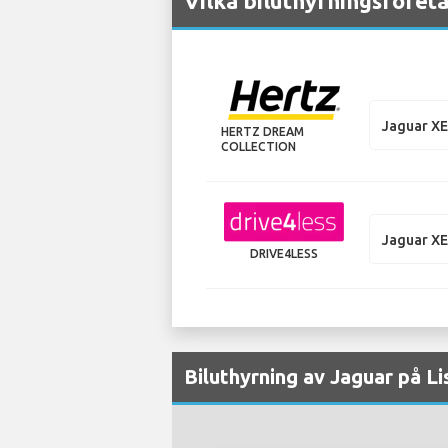
Vilka biluthyrningsföreta
Jaguar X
HERTZ DREAM
COLLECTION
Jaguar X
DRIVE4LESS
Biluthyrning av Jaguar på Li