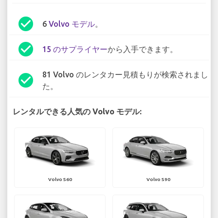
check_circle
6
Volvo モデル
。
check_circle
15 のサプライヤー
から入手できます。
81 Volvo のレンタカー見積もりが検索されまし
check_circle
た。
レンタルできる人気の Volvo モデル:
Volvo S60
Volvo S90