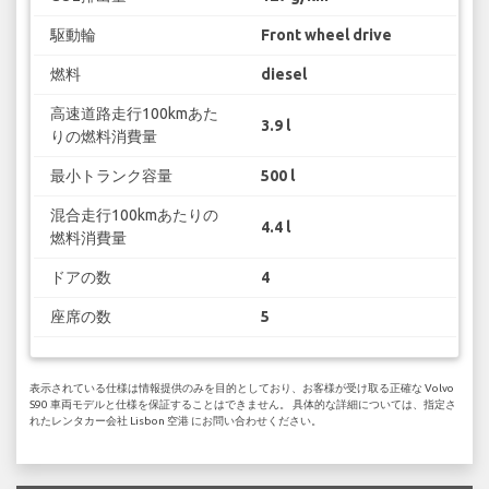
駆動輪
Front wheel drive
燃料
diesel
高速道路走行100kmあた
3.9 l
りの燃料消費量
最小トランク容量
500 l
混合走行100kmあたりの
4.4 l
燃料消費量
ドアの数
4
座席の数
5
表示されている仕様は情報提供のみを目的としており、お客様が受け取る正確な Volvo
S90 車両モデルと仕様を保証することはできません。 具体的な詳細については、指定さ
れたレンタカー会社 Lisbon 空港 にお問い合わせください。