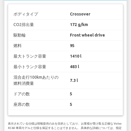
ボディタイプ
Crossover
CO2排出量
172 g/km
駆動輪
Front wheel drive
燃料
95
最大トランク容量
1410 l
最小トランク容量
483 l
混合走行100kmあたりの
7.3 l
燃料消費量
ドアの数
5
座席の数
5
表示されている仕様は情報提供のみを目的としており、お客様が受け取る正確な Volvo
XC60 車両モデルと仕様を保証することはできません。 具体的な詳細については、指定