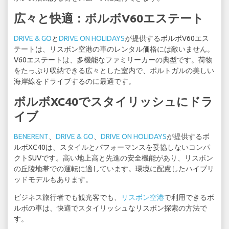
広々と快適：ボルボV60エステート
DRIVE & GO
と
DRIVE ON HOLIDAYS
が提供するボルボV60エス
テートは、リスボン空港の車のレンタル価格には敵いません。
V60エステートは、多機能なファミリーカーの典型です。荷物
をたっぷり収納できる広々とした室内で、ポルトガルの美しい
海岸線をドライブするのに最適です。
ボルボXC40でスタイリッシュにドラ
イブ
BENERENT
、
DRIVE & GO
、
DRIVE ON HOLIDAYS
が提供するボ
ルボXC40は、スタイルとパフォーマンスを妥協しないコンパ
クトSUVです。高い地上高と先進の安全機能があり、リスボン
の丘陵地帯での運転に適しています。環境に配慮したハイブリ
ッドモデルもあります。
ビジネス旅行者でも観光客でも、
リスボン空港
で利用できるボ
ルボの車は、快適でスタイリッシュなリスボン探索の方法で
す。