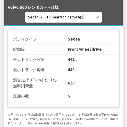
Volvo S60 レンタカー - 仕様
ボディタイプ
Sedan
駆動輪
Front wheel drive
最大トランク容量
442 l
最小トランク容量
442 l
混合走行100kmあたりの
6.5 l
燃料消費量
座席の数
5
表示されている仕様は情報提供のみを目的としており、お客様が受け取る正確な Volvo
S60 車両モデルと仕様を保証することはできません。 具体的な詳細については、指定さ
れたレンタカー会社 Lisbon 空港 にお問い合わせください。