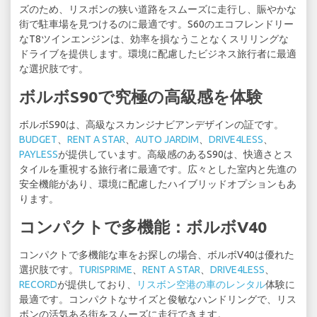
ズのため、リスボンの狭い道路をスムーズに走行し、賑やかな
街で駐車場を見つけるのに最適です。S60のエコフレンドリー
なT8ツインエンジンは、効率を損なうことなくスリリングな
ドライブを提供します。環境に配慮したビジネス旅行者に最適
な選択肢です。
ボルボS90で究極の高級感を体験
ボルボS90は、高級なスカンジナビアンデザインの証です。
BUDGET
、
RENT A STAR
、
AUTO JARDIM
、
DRIVE4LESS
、
PAYLESS
が提供しています。高級感のあるS90は、快適さとス
タイルを重視する旅行者に最適です。広々とした室内と先進の
安全機能があり、環境に配慮したハイブリッドオプションもあ
ります。
コンパクトで多機能：ボルボV40
コンパクトで多機能な車をお探しの場合、ボルボV40は優れた
選択肢です。
TURISPRIME
、
RENT A STAR
、
DRIVE4LESS
、
RECORD
が提供しており、
リスボン空港の車のレンタル
体験に
最適です。コンパクトなサイズと俊敏なハンドリングで、リス
ボンの活気ある街をスムーズに走行できます。