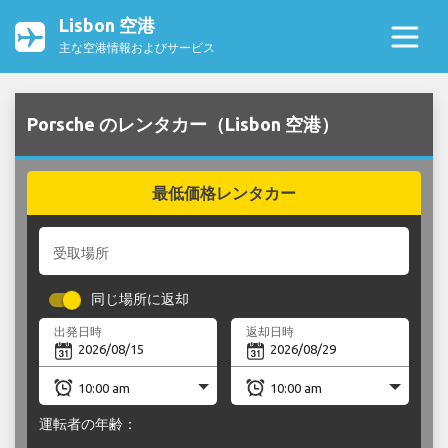
Lisbon 空港
主な空港情報およびサービス
Porsche のレンタカー（Lisbon 空港）
最低価格レンタカー
受取場所
同じ場所に返却
出発日時
返却日時
運転者の年齢：