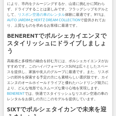
により、市内をクルージングするか、山道に挑むかに関わら
ず、ドライブすることは楽しみです。フラッグシップモデルと
して、
リスボン空港の車のレンタル
体験に最適です。911は、
AUTO JARDIM
と
HERTZ DREAM COLLECTION
で提供されてお
り、上質なものを求めるお客様に最適です。
BENERENTでポルシェカイエンヌで
スタイリッシュにドライブしましょ
う
高級感と多様性の融合を好む方には、ポルシェカイエンヌがお
すすめです。このハイパフォーマンスSUVは広々としたスペー
スを提供し、家族や友人のグループに最適です。また、リスボ
ンの郊外を探索する予定の方にも素晴らしい選択肢です。カイ
エンヌのオールホイールドライブと優れたハンドリング能力に
より、どんな地形でもスムーズな乗り心地を実現します。
BENERENT
では、快適でスタイリッシュなリスボン空港の車の
レンタルをお探しの方にこのモデルを提供しています。
SIXTでポルシェタイカンで未来を迎