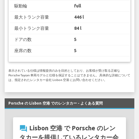
駆動輪
full
最大トランク容量
446 l
最小トランク容量
84 l
ドアの数
5
座席の数
5
表示されている仕様は情報提供のみを目的としており、お客様が受け取る正確な
Porsche Taycan 車両モデルと仕様を保証することはできません。 具体的な詳細について
は、指定されたレンタカー会社 Lisbon 空港 にお問い合わせください。
Porsche の Lisbon 空港 でのレンタカー - よくある質問
question_answer
Lisbon 空港 で Porsche のレン
タカーを提供しているレンタカー会