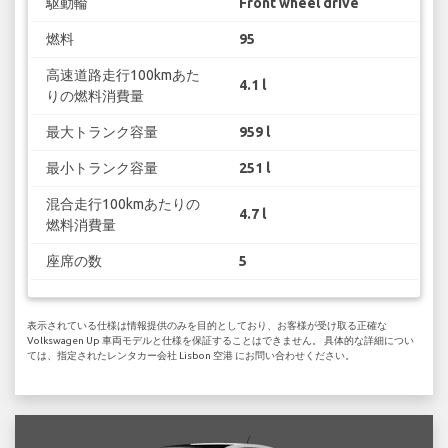
駆動輪
Front wheel drive
燃料
95
高速道路走行100kmあた
4.1 l
りの燃料消費量
最大トランク容量
959 l
最小トランク容量
251 l
混合走行100kmあたりの
4.7 l
燃料消費量
座席の数
5
表示されている仕様は情報提供のみを目的としており、お客様が受け取る正確な
Volkswagen Up 車両モデルと仕様を保証することはできません。 具体的な詳細につい
ては、指定されたレンタカー会社 Lisbon 空港 にお問い合わせください。