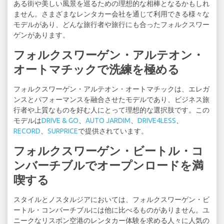
ある街や美しい風景を巡るための理想的な相棒となるかもしれ
ません。さまざまなレンタカー会社を通じて利用できる様々な
モデルがあり、どんな旅行者や旅行にも合ったフォルクスワー
ゲンがあります。
フォルクスワーゲン・アルテオン・
オートマチックで洗練を極める
フォルクスワーゲン・アルテオン・オートマチックは、エレガ
ンスとパフォーマンスを融合させたモデルであり、ビジネス旅
行者や上質なものを好む人にとって理想的な選択肢です。この
モデルは
DRIVE & GO
、
AUTO JARDIM
、
DRIVE4LESS
、
RECORD
、
SURPRICE
で提供されています。
フォルクスワーゲン・ビートル・コ
ンバーチブルでオープンロードを満
喫する
スタイルとノスタルジアにおいては、フォルクスワーゲン・ビ
ートル・コンバーチブルには他に比べるものがありません。ユ
ニークなリスボン空港のレンタカー体験を求める人々に人気の