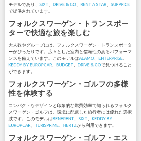
モデルであり、
SIXT
、
DRIVE & GO
、
RENT A STAR
、
SURPRICE
で提供されています。
フォルクスワーゲン・トランスポー
ターで快適な旅を楽しむ
大人数やグループには、フォルクスワーゲン・トランスポータ
ーがぴったりです。広々とした室内と信頼性のあるパフォーマ
ンスを備えています。このモデルは
ALAMO
、
ENTERPRISE
、
KEDDY BY EUROPCAR
、
BUDGET
、
DRIVE & GO
で見つけること
ができます。
フォルクスワーゲン・ゴルフの多様
性を体験する
コンパクトなデザインと印象的な燃費効率で知られるフォルク
スワーゲン・ゴルフは、環境に配慮した旅行者には優れた選択
肢です。このモデルは
BENERENT
、
SIXT
、
KEDDY BY
EUROPCAR
、
TURISPRIME
、
HERTZ
から利用できます。
フォルクスワーゲン・ゴルフ・エス