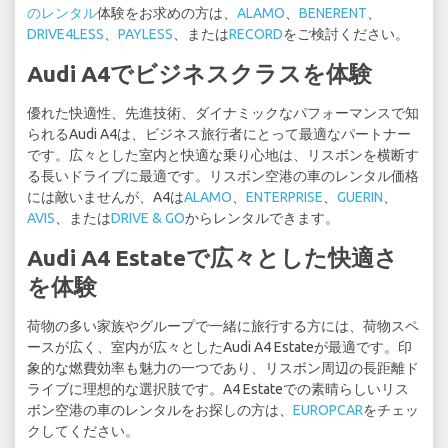
のレンタル
体験をお求めの方は、
ALAMO
、
BENERENT
、
DRIVE4LESS
、
PAYLESS
、または
RECORD
をご検討ください。
Audi A4でビジネスクラスを体験
優れた快適性、先進技術、ダイナミックなパフォーマンスで知
られるAudi A4は、ビジネス旅行者にとって最適なパートナー
です。広々とした室内と快適な乗り心地は、リスボンを横断す
る長いドライブに最適です。リスボン空港の車のレンタル価格
には敵いませんが、A4は
ALAMO
、
ENTERPRISE
、
GUERIN
、
AVIS
、または
DRIVE & GO
からレンタルできます。
Audi A4 Estateで広々とした快適さ
を体験
荷物の多い家族やグループで一緒に旅行する方には、荷物スペ
ースが広く、室内が広々としたAudi A4 Estateが最適です。印
象的な燃費効率も魅力の一つであり、リスボン周辺の長距離ド
ライブに理想的な選択肢です。A4 Estateでの素晴らしいリス
ボン空港の車のレンタルをお探しの方は、
EUROPCAR
をチェッ
クしてください。