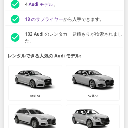
check_circle
4
Audi モデル
。
check_circle
18 のサプライヤー
から入手できます。
102 Audi のレンタカー見積もりが検索されまし
check_circle
た。
レンタルできる人気の Audi モデル:
Audi A3
Audi A4