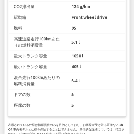
CO2排出量
124 g/km
駆動輪
Front wheel drive
燃料
95
高速道路走行100kmあた
5.1 l
りの燃料消費量
最大トランク容量
1050 l
最小トランク容量
405 l
混合走行100kmあたりの
5.4 l
燃料消費量
ドアの数
5
座席の数
5
表示されている仕様は情報提供のみを目的としており、お客様が受け取る正確な Audi
Q2 車両モデルと仕様を保証することはできません。 具体的な詳細については、指定さ
れたレンタカー会社 Lisbon 空港 にお問い合わせください。