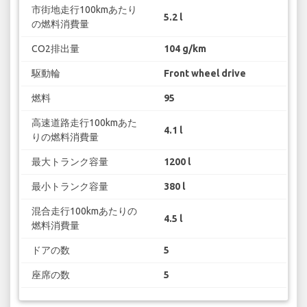
市街地走行100kmあたり
5.2 l
の燃料消費量
CO2排出量
104 g/km
駆動輪
Front wheel drive
燃料
95
高速道路走行100kmあた
4.1 l
りの燃料消費量
最大トランク容量
1200 l
最小トランク容量
380 l
混合走行100kmあたりの
4.5 l
燃料消費量
ドアの数
5
座席の数
5