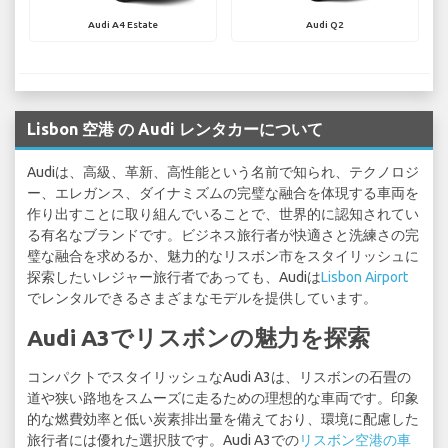
Audi A4 Estate
Audi Q2
Lisbon 空港 の Audi レンタカーについて
Audiは、高級、革新、高性能という名前で知られ、テクノロジ
ー、エレガンス、ダイナミズムの完璧な融合を体現する車両を
作り出すことに取り組んでいることで、世界的に認知されてい
る有名なブランドです。ビジネス旅行者が快適さと洗練さの完
璧な融合を求めるか、魅力的なリスボン市をスタイリッシュに
探索したいレジャー旅行者であっても、Audiは
Lisbon Airport
でレンタルできるさまざまなモデルを提供しています。
Audi A3でリスボンの魅力を探索
コンパクトでスタイリッシュなAudi A3は、リスボンの石畳の
道や狭い路地をスムーズに走るための理想的な車両です。印象
的な燃費効率と低い炭素排出量を備えており、環境に配慮した
旅行者には優れた選択肢です。Audi A3での
リスボン空港の車