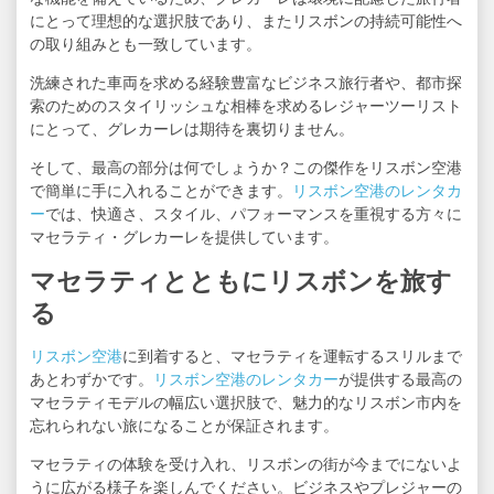
にとって理想的な選択肢であり、またリスボンの持続可能性へ
の取り組みとも一致しています。
洗練された車両を求める経験豊富なビジネス旅行者や、都市探
索のためのスタイリッシュな相棒を求めるレジャーツーリスト
にとって、グレカーレは期待を裏切りません。
そして、最高の部分は何でしょうか？この傑作をリスボン空港
で簡単に手に入れることができます。
リスボン空港のレンタカ
ー
では、快適さ、スタイル、パフォーマンスを重視する方々に
マセラティ・グレカーレを提供しています。
マセラティとともにリスボンを旅す
る
リスボン空港
に到着すると、マセラティを運転するスリルまで
あとわずかです。
リスボン空港のレンタカー
が提供する最高の
マセラティモデルの幅広い選択肢で、魅力的なリスボン市内を
忘れられない旅になることが保証されます。
マセラティの体験を受け入れ、リスボンの街が今までにないよ
うに広がる様子を楽しんでください。ビジネスやプレジャーの