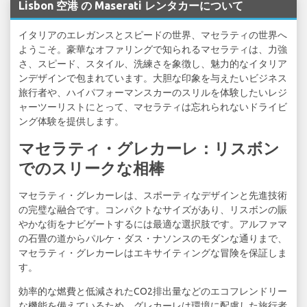
Lisbon 空港 の Maserati レンタカーについて
イタリアのエレガンスとスピードの世界、マセラティの世界へ
ようこそ。豪華なオファリングで知られるマセラティは、力強
さ、スピード、スタイル、洗練さを象徴し、魅力的なイタリア
ンデザインで包まれています。大胆な印象を与えたいビジネス
旅行者や、ハイパフォーマンスカーのスリルを体験したいレジ
ャーツーリストにとって、マセラティは忘れられないドライビ
ング体験を提供します。
マセラティ・グレカーレ：リスボン
でのスリークな相棒
マセラティ・グレカーレは、スポーティなデザインと先進技術
の完璧な融合です。コンパクトなサイズがあり、リスボンの賑
やかな街をナビゲートするには最適な選択肢です。アルファマ
の石畳の道からパルケ・ダス・ナソンスのモダンな通りまで、
マセラティ・グレカーレはエキサイティングな冒険を保証しま
す。
効率的な燃費と低減されたCO2排出量などのエコフレンドリー
な機能を備えているため、グレカーレは環境に配慮した旅行者