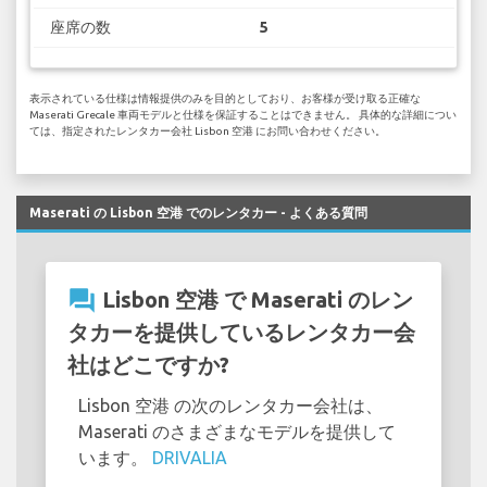
座席の数
5
表示されている仕様は情報提供のみを目的としており、お客様が受け取る正確な
Maserati Grecale 車両モデルと仕様を保証することはできません。 具体的な詳細につい
ては、指定されたレンタカー会社 Lisbon 空港 にお問い合わせください。
Maserati の Lisbon 空港 でのレンタカー - よくある質問
question_answer
Lisbon 空港 で Maserati のレン
タカーを提供しているレンタカー会
社はどこですか?
Lisbon 空港 の次のレンタカー会社は、
Maserati のさまざまなモデルを提供して
います。
DRIVALIA