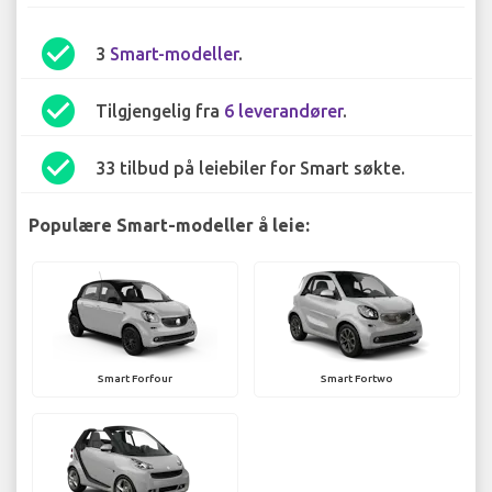
check_circle
3
Smart-modeller
.
check_circle
Tilgjengelig fra
6 leverandører
.
check_circle
33 tilbud på leiebiler for Smart søkte.
Populære Smart-modeller å leie:
Smart Forfour
Smart Fortwo