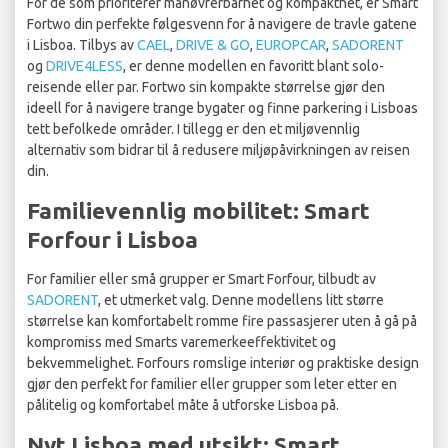
For de som prioriterer manøvrerbarhet og kompakthet, er Smart
Fortwo din perfekte følgesvenn for å navigere de travle gatene
i Lisboa. Tilbys av
CAEL
,
DRIVE & GO
,
EUROPCAR
,
SADORENT
og
DRIVE4LESS
, er denne modellen en favoritt blant solo-
reisende eller par. Fortwo sin kompakte størrelse gjør den
ideell for å navigere trange bygater og finne parkering i Lisboas
tett befolkede områder. I tillegg er den et miljøvennlig
alternativ som bidrar til å redusere miljøpåvirkningen av reisen
din.
Familievennlig mobilitet: Smart
Forfour i Lisboa
For familier eller små grupper er Smart Forfour, tilbudt av
SADORENT
, et utmerket valg. Denne modellens litt større
størrelse kan komfortabelt romme fire passasjerer uten å gå på
kompromiss med Smarts varemerkeeffektivitet og
bekvemmelighet. Forfours romslige interiør og praktiske design
gjør den perfekt for familier eller grupper som leter etter en
pålitelig og komfortabel måte å utforske Lisboa på.
Nyt Lisboa med utsikt: Smart