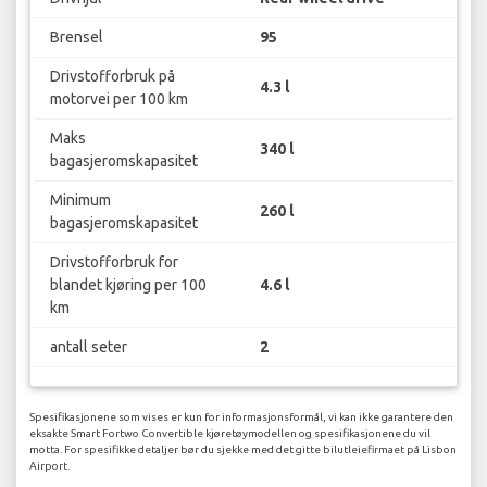
Brensel
95
Drivstofforbruk på
4.3 l
motorvei per 100 km
Maks
340 l
bagasjeromskapasitet
Minimum
260 l
bagasjeromskapasitet
Drivstofforbruk for
blandet kjøring per 100
4.6 l
km
antall seter
2
Spesifikasjonene som vises er kun for informasjonsformål, vi kan ikke garantere den
eksakte Smart Fortwo Convertible kjøretøymodellen og spesifikasjonene du vil
motta. For spesifikke detaljer bør du sjekke med det gitte bilutleiefirmaet på Lisbon
Airport.