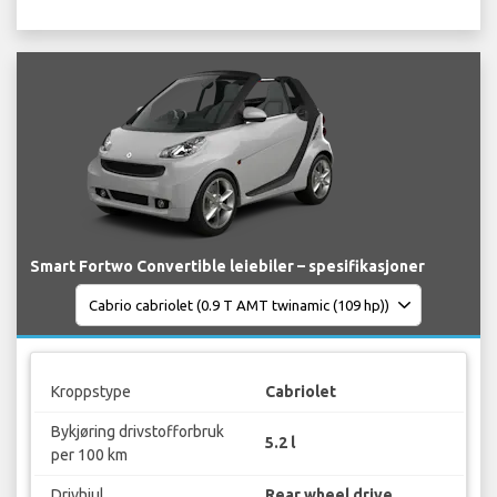
Smart Fortwo Convertible leiebiler – spesifikasjoner
Kroppstype
Cabriolet
Bykjøring drivstofforbruk
5.2 l
per 100 km
Drivhjul
Rear wheel drive