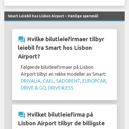
Smart Leiebil hos Lisbon Airport – Vanlige spørsmål
question_answer
Hvilke bilutleiefirmaer tilbyr
leiebil fra Smart hos Lisbon
Airport?
Følgende bilutleiefirmaer på Lisbon
Airport tilbyr en rekke modeller av Smart:
DRIVALIA
,
CAEL
,
SADORENT
,
EUROPCAR
,
DRIVE & GO
,
DRIVE4LESS
question_answer
Hvilket bilutleiefirma på
Lisbon Airport tilbyr de billigste