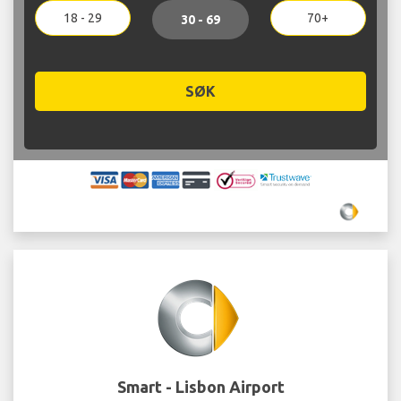
18 - 29
70+
30 - 69
SØK
Smart - Lisbon Airport