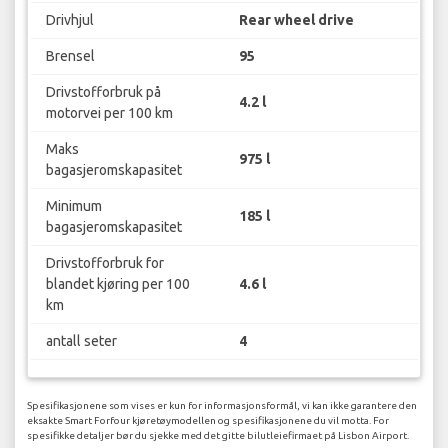
Drivhjul
Rear wheel drive
Brensel
95
Drivstofforbruk på
4.2 l
motorvei per 100 km
Maks
975 l
bagasjeromskapasitet
Minimum
185 l
bagasjeromskapasitet
Drivstofforbruk for
blandet kjøring per 100
4.6 l
km
antall seter
4
Spesifikasjonene som vises er kun for informasjonsformål, vi kan ikke garantere den
eksakte Smart Forfour kjøretøymodellen og spesifikasjonene du vil motta. For
spesifikke detaljer bør du sjekke med det gitte bilutleiefirmaet på Lisbon Airport.