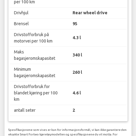
per 100 km
Drivhjul
Rear wheel drive
Brensel
95
Drivstofforbruk på
4.3 l
motorvei per 100 km
Maks
340 l
bagasjeromskapasitet
Minimum
260 l
bagasjeromskapasitet
Drivstofforbruk for
blandet kjøring per 100
4.6 l
km
antall seter
2
Spesifikasjonene som vises er kun for informasjonsformål, vi kan ikke garantere den
eksakte Smart Fortwo kjøretøymodellen og spesifikasjonene du vil motta. For