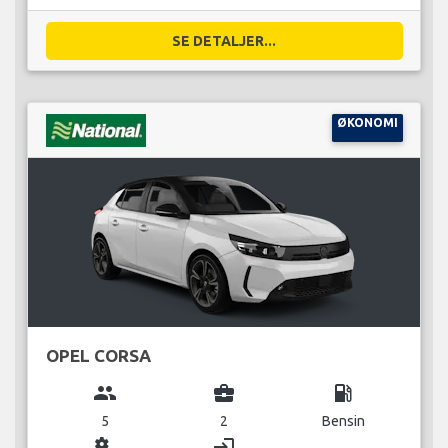
SE DETALJER...
ØKONOMI
OPEL CORSA
group
business_center
local_gas_station
5
2
Bensin
miscellaneous_services
login