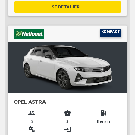
SE DETALJER...
KOMPAKT
OPEL ASTRA
group
business_center
local_gas_station
5
3
Bensin
miscellaneous_services
login