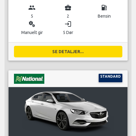
group
business_center
local_gas_station
5
2
Bensin
miscellaneous_services
login
Manuelt gir
5 Dør
SE DETALJER...
STANDARD