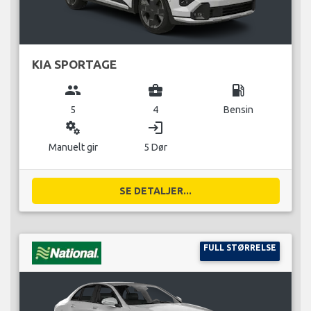
KIA SPORTAGE
group
business_center
local_gas_station
5
4
Bensin
miscellaneous_services
login
Manuelt gir
5 Dør
SE DETALJER...
FULL STØRRELSE