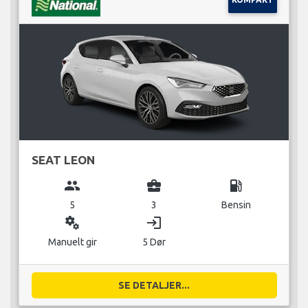
SEAT LEON
group
business_center
local_gas_station
5
3
Bensin
miscellaneous_services
login
Manuelt gir
5 Dør
SE DETALJER...