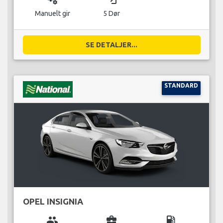
Manuelt gir
5 Dør
SE DETALJER...
STANDARD
OPEL INSIGNIA
group
business_center
local_gas_station