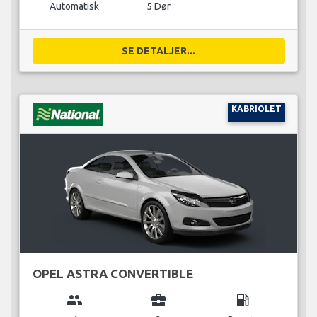
Automatisk
5 Dør
SE DETALJER...
KABRIOLET
OPEL ASTRA CONVERTIBLE
group
business_center
local_gas_station