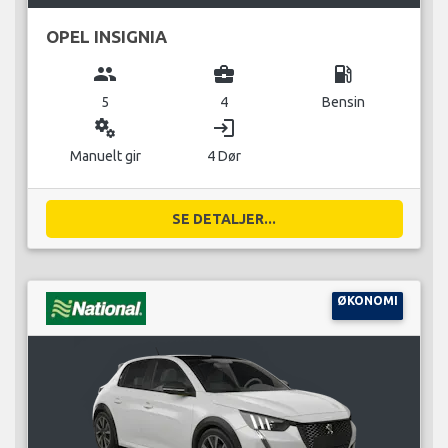
OPEL INSIGNIA
group
business_center
local_gas_station
5
4
Bensin
miscellaneous_services
login
Manuelt gir
4 Dør
SE DETALJER...
ØKONOMI