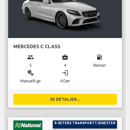
MERCEDES C CLASS
group
business_center
local_gas_station
5
4
Bensin
miscellaneous_services
login
Manuelt gir
4 Dør
SE DETALJER...
9-SETERS TRANSPORTTJENESTER