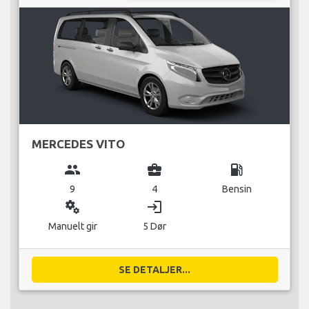
MERCEDES VITO
group
business_center
local_gas_station
9
4
Bensin
miscellaneous_services
login
Manuelt gir
5 Dør
SE DETALJER...