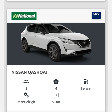
SUV
NISSAN QASHQAI
group
business_center
local_gas_station
5
4
Bensin
miscellaneous_services
login
Manuelt gir
5 Dør