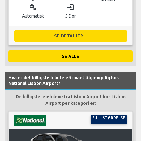
miscellaneous_services
login
Automatisk
5 Dør
SE DETALJER...
SE ALLE
Hva er det billigste bilutleiefirmaet tilgjengelig hos
National Lisbon Airport?
De billigste leiebilene fra Lisbon Airport hos Lisbon
Airport per kategori er:
FULL STØRRELSE