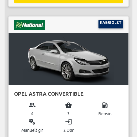
KABRIOLET
OPEL ASTRA CONVERTIBLE
group
business_center
local_gas_station
4
3
Bensin
miscellaneous_services
login
Manuelt gir
2 Dør