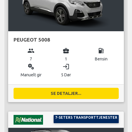
PEUGEOT 5008
group
business_center
local_gas_station
7
1
Bensin
miscellaneous_services
login
Manuelt gir
5 Dør
SE DETALJER...
7-SETERS TRANSPORTTJENESTER