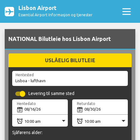
Lisbon Airport
Essential Airport Informasjon og tjenester
NATIONAL Bilutleie hos Lisbon Airport
USLÅELIG BILUTLEIE
Hentested
Levering til samme sted
Hentedato
Returdato
Sjåførens alder: