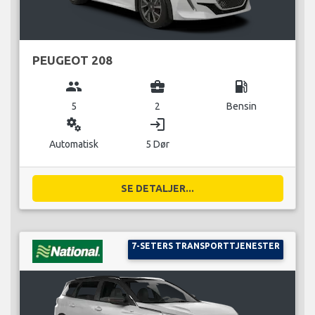
PEUGEOT 208
group
business_center
local_gas_station
5
2
Bensin
miscellaneous_services
login
Automatisk
5 Dør
SE DETALJER...
7-SETERS TRANSPORTTJENESTER