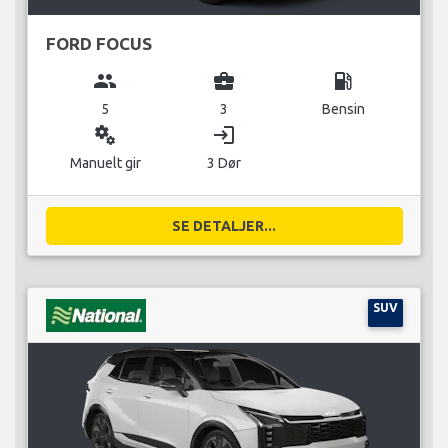
FORD FOCUS
group
business_center
local_gas_station
5
3
Bensin
miscellaneous_services
login
Manuelt gir
3 Dør
SE DETALJER...
SUV