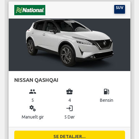
SUV
NISSAN QASHQAI
group
business_center
local_gas_station
5
4
Bensin
miscellaneous_services
login
Manuelt gir
5 Dør
SE DETALJER...