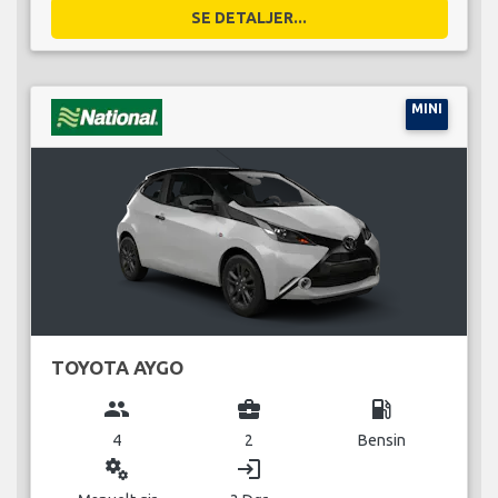
SE DETALJER...
MINI
TOYOTA AYGO
group
business_center
local_gas_station
4
2
Bensin
miscellaneous_services
login