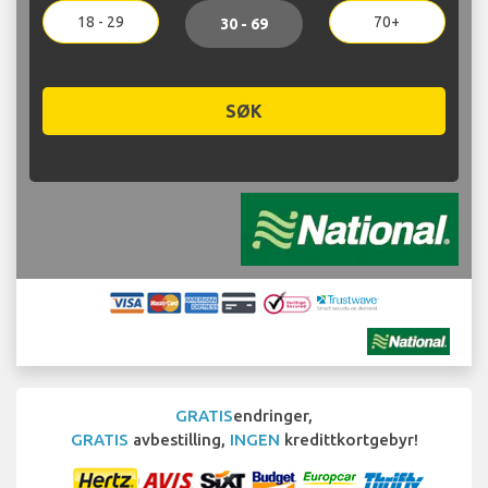
18 - 29
70+
30 - 69
SØK
GRATIS
endringer,
GRATIS
avbestilling,
INGEN
kredittkortgebyr!