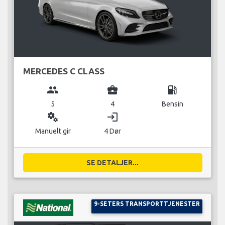
MERCEDES C CLASS
group
business_center
local_gas_station
5
4
Bensin
miscellaneous_services
login
Manuelt gir
4 Dør
SE DETALJER...
9-SETERS TRANSPORTTJENESTER