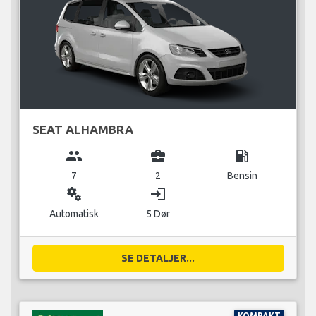
SEAT ALHAMBRA
group
business_center
local_gas_station
7
2
Bensin
miscellaneous_services
login
Automatisk
5 Dør
SE DETALJER...
KOMPAKT