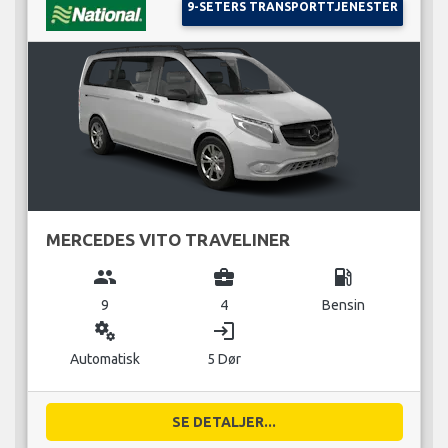
9-SETERS TRANSPORTTJENESTER
MERCEDES VITO TRAVELINER
group
business_center
local_gas_station
9
4
Bensin
miscellaneous_services
login
Automatisk
5 Dør
SE DETALJER...