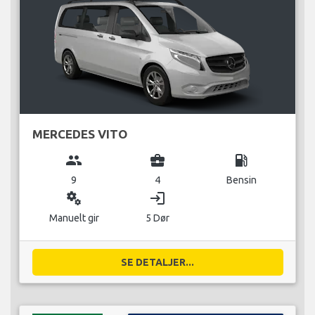
MERCEDES VITO
group
business_center
local_gas_station
9
4
Bensin
miscellaneous_services
login
Manuelt gir
5 Dør
SE DETALJER...