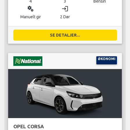
4
3
Bensin
miscellaneous_services
login
Manuelt gir
2 Dør
SE DETALJER...
ØKONOMI
OPEL CORSA