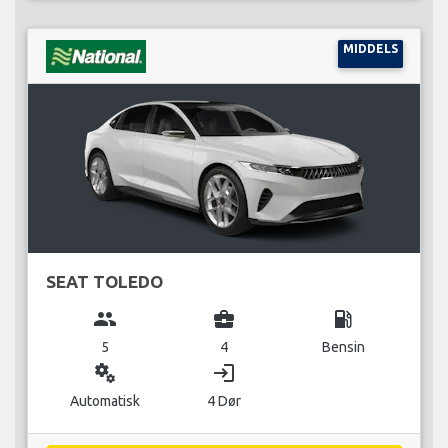
MIDDELS
SEAT TOLEDO
group
business_center
local_gas_station
5
4
Bensin
miscellaneous_services
login
Automatisk
4 Dør