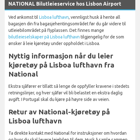
NATIONAL Bilutleieservice hos Lisbon Airport
Ved ankomst til
Lisboa lufthavn
, vennligst husk å hente all
bagasjen din fra bagasjehentingsområdet før du går videre til
utleiebilområdet på flyplassen. Det finnes mange
bilutleieselskaper på Lisboa lufthavn
tilgjengelig for de som
ønsker å leie kjøretøy under oppholdet i Lisboa.
Nyttig informasjon når du leier
kjøretøy på Lisboa lufthavn fra
National
Ekstra sjåfører er tillatt så lenge de oppfyller kravene i stedets
retningslinjer, og hver sjåfør vil bli belastet en ekstra daglig
avgift. I Portugal skal du kjøre på høyre side av veien.
Retur av National-kjøretøy på
Lisboa lufthavn
Ta direkte kontakt med National for instruksjoner om hvordan
og hvor du skal levere leiebilen til dem. Husk å samle sammen