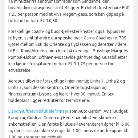
16 minutter fra sentrumsområder som Sandanha, der
hovedadministrasjonsdistriktet ligger. En billett koster bare EUR
1,25 per person med et Viva Viagem-pass, som kan kjøpes på
forhånd for bare EUR 0,50.
Forskjellige coach- og buss-tjenester knytter også flyplassen
til byen, samt til andre europeiske byer. Carris Coaches nr. 705
kjører mellom Est. do Oriente og flyplassen og deretter videre
til Est. Roma/Areeiro, men bare på ukedager. Busslinje Marquês
Pombal-Lisbon lufthavn-Moscavide går hver dag. Bussbilletter
kan kjøpes fra sjåføren for bare EUR 1,75 per person for
enveisreise.
Aerobus tilbyr tre forskjellige linjer, nemlig Linha 1, Linha 2 og
Linha 3, som dekker sentrum, Oriente togstasjon og
finanssentrum i Lisboa, og kjører hver 30. minutt. En taxi-
holdeplass ligger rett utenfor terminalene.
Lisbon lufthavn bilutleiefirmaer
som Auto-Jardim, Avis, Budget,
Europcar, Goldcar, Guerin og Hertz har bilutleie-skranke i
ankomsthallen. Den første bilutleie-leverandøren åpner kl. 6.00
og den siste skranken stenger kl. 1.00, mens de andre åpner kl.
7.00 og stenger ved midnatt.