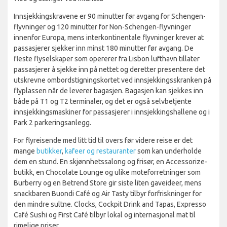
Innsjekkingskravene er 90 minutter før avgang for Schengen-
flyvninger og 120 minutter for Non-Schengen-flyvninger
innenfor Europa, mens interkontinentale flyvninger krever at
passasjerer sjekker inn minst 180 minutter før avgang. De
fleste flyselskaper som opererer fra Lisbon lufthavn tillater
passasjerer å sjekke inn på nettet og deretter presentere det
utskrevne ombordstigningskortet ved innsjekkingsskranken på
flyplassen når de leverer bagasjen. Bagasjen kan sjekkes inn
både på T1 og T2 terminaler, og det er også selvbetjente
innsjekkingsmaskiner for passasjerer i innsjekkingshallene og i
Park 2 parkeringsanlegg.
For flyreisende med litt tid til overs før videre reise er det
mange
butikker
,
kafeer og restauranter
som kan underholde
dem en stund. En skjønnhetssalong og frisør, en Accessorize-
butikk, en Chocolate Lounge og ulike moteforretninger som
Burberry og en Betrend Store gir siste liten gaveideer, mens
snackbaren Buondi Café og Air Tasty tilbyr forfriskninger for
den mindre sultne. Clocks, Cockpit Drink and Tapas, Expresso
Café Sushi og First Café tilbyr lokal og internasjonal mat til
rimelige priser.