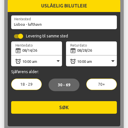
USLÅELIG BILUTLEIE
Hentested
Levering til samme sted
Hentedato
Returdato
Sjåførens alder:
18 - 29
70+
30 - 69
SØK