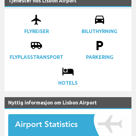
Tjenester hos Lisbon Airport
airplanemode_active
drive_eta
FLYREISER
BILUTHYRNING
airport_shuttle
local_parking
FLYPLASSTRANSPORT
PARKERING
local_hotel
HOTELS
Nyttig informasjon om Lisbon Airport