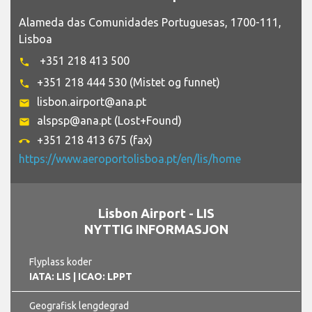
Alameda das Comunidades Portuguesas, 1700-111,
Lisboa
+351 218 413 500
phone
+351 218 444 530 (Mistet og funnet)
phone
lisbon.airport@ana.pt
email
alspsp@ana.pt (Lost+Found)
email
+351 218 413 675 (fax)
call_end
https://www.aeroportolisboa.pt/en/lis/home
Lisbon Airport - LIS
NYTTIG INFORMASJON
Flyplass koder
IATA: LIS
| ICAO: LPPT
Geografisk lengdegrad