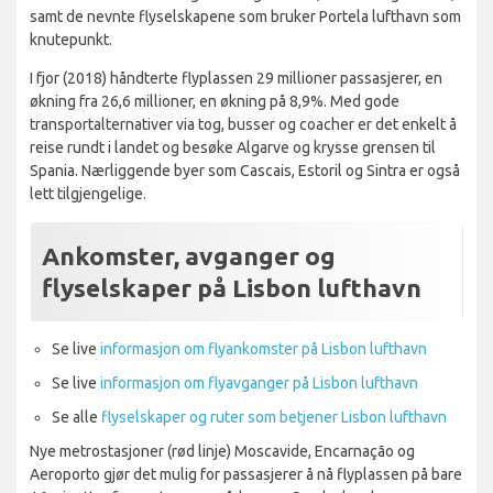
samt de nevnte flyselskapene som bruker Portela lufthavn som
knutepunkt.
I fjor (2018) håndterte flyplassen 29 millioner passasjerer, en
økning fra 26,6 millioner, en økning på 8,9%. Med gode
transportalternativer via tog, busser og coacher er det enkelt å
reise rundt i landet og besøke Algarve og krysse grensen til
Spania. Nærliggende byer som Cascais, Estoril og Sintra er også
lett tilgjengelige.
Ankomster, avganger og
flyselskaper på Lisbon lufthavn
Se live
informasjon om flyankomster på Lisbon lufthavn
Se live
informasjon om flyavganger på Lisbon lufthavn
Se alle
flyselskaper og ruter som betjener Lisbon lufthavn
Nye metrostasjoner (rød linje) Moscavide, Encarnação og
Aeroporto gjør det mulig for passasjerer å nå flyplassen på bare