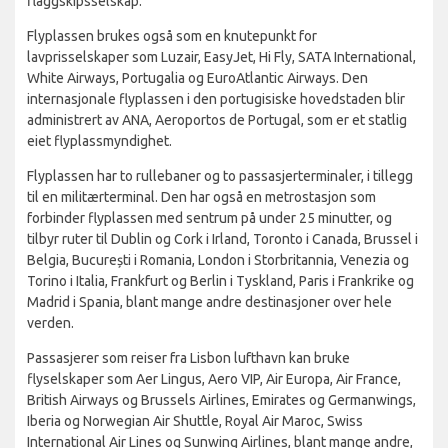
flaggskipsselskap.
Flyplassen brukes også som en knutepunkt for
lavprisselskaper som Luzair, EasyJet, Hi Fly, SATA International,
White Airways, Portugalia og EuroAtlantic Airways. Den
internasjonale flyplassen i den portugisiske hovedstaden blir
administrert av ANA, Aeroportos de Portugal, som er et statlig
eiet flyplassmyndighet.
Flyplassen har to rullebaner og to passasjerterminaler, i tillegg
til en militærterminal. Den har også en metrostasjon som
forbinder flyplassen med sentrum på under 25 minutter, og
tilbyr ruter til Dublin og Cork i Irland, Toronto i Canada, Brussel i
Belgia, București i Romania, London i Storbritannia, Venezia og
Torino i Italia, Frankfurt og Berlin i Tyskland, Paris i Frankrike og
Madrid i Spania, blant mange andre destinasjoner over hele
verden.
Passasjerer som reiser fra Lisbon lufthavn kan bruke
flyselskaper som Aer Lingus, Aero VIP, Air Europa, Air France,
British Airways og Brussels Airlines, Emirates og Germanwings,
Iberia og Norwegian Air Shuttle, Royal Air Maroc, Swiss
International Air Lines og Sunwing Airlines, blant mange andre,