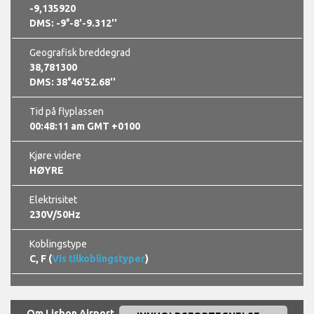
-9,135920
DMS: -9°-8'-9.312''
Geografisk breddegrad
38,781300
DMS: 38°46'52.68''
Tid på flyplassen
00:48:12 am GMT +0100
Kjøre videre
HØYRE
Elektrisitet
230V/50Hz
Koblingstype
C, F (
Vis tilkoblingstyper
)
Om Lisbon Airport