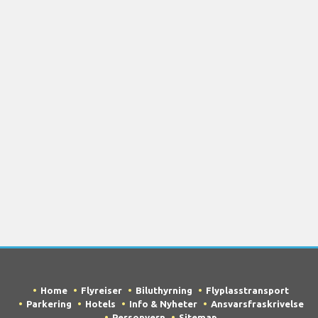
Home
Flyreiser
Biluthyrning
Flyplasstransport
Parkering
Hotels
Info & Nyheter
Ansvarsfraskrivelse
Personvern
Sitemap