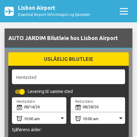
Lisbon Airport
Essential Airport Informasjon og tjenester
AUTO JARDIM Bilutleie hos Lisbon Airport
USLÅELIG BILUTLEIE
Hentested
Levering til samme sted
Hentedato
Returdato
Sjåførens alder: