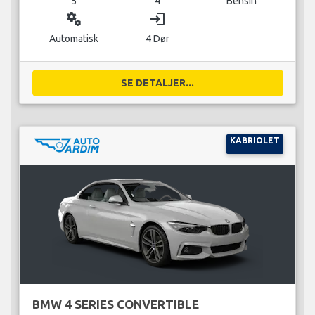
5
4
Bensin
miscellaneous_services
login
Automatisk
4 Dør
SE DETALJER...
KABRIOLET
BMW 4 SERIES CONVERTIBLE