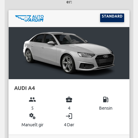
er:
STANDARD
AUDI A4
group
business_center
local_gas_station
5
4
Bensin
miscellaneous_services
login
Manuelt gir
4 Dør