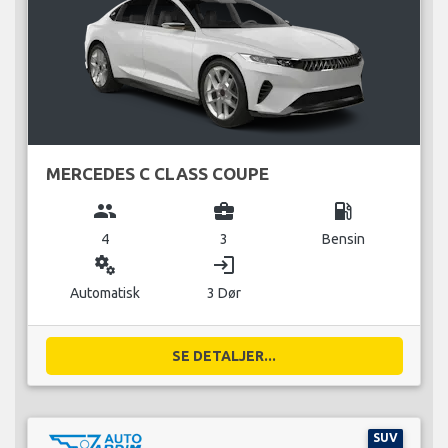
MERCEDES C CLASS COUPE
group
business_center
local_gas_station
4
3
Bensin
miscellaneous_services
login
Automatisk
3 Dør
SE DETALJER...
SUV