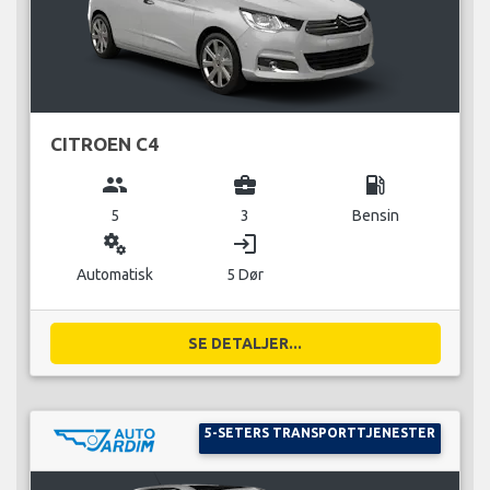
CITROEN C4
group
business_center
local_gas_station
5
3
Bensin
miscellaneous_services
login
Automatisk
5 Dør
SE DETALJER...
5-SETERS TRANSPORTTJENESTER