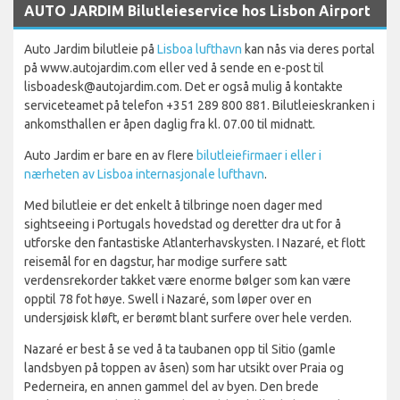
AUTO JARDIM Bilutleieservice hos Lisbon Airport
Auto Jardim bilutleie på
Lisboa lufthavn
kan nås via deres portal
på www.autojardim.com eller ved å sende en e-post til
lisboadesk@autojardim.com. Det er også mulig å kontakte
serviceteamet på telefon +351 289 800 881. Bilutleieskranken i
ankomsthallen er åpen daglig fra kl. 07.00 til midnatt.
Auto Jardim er bare en av flere
bilutleiefirmaer i eller i
nærheten av Lisboa internasjonale lufthavn
.
Med bilutleie er det enkelt å tilbringe noen dager med
sightseeing i Portugals hovedstad og deretter dra ut for å
utforske den fantastiske Atlanterhavskysten. I Nazaré, et flott
reisemål for en dagstur, har modige surfere satt
verdensrekorder takket være enorme bølger som kan være
opptil 78 fot høye. Swell i Nazaré, som løper over en
undersjøisk kløft, er berømt blant surfere over hele verden.
Nazaré er best å se ved å ta taubanen opp til Sitio (gamle
landsbyen på toppen av åsen) som har utsikt over Praia og
Pederneira, en annen gammel del av byen. Den brede