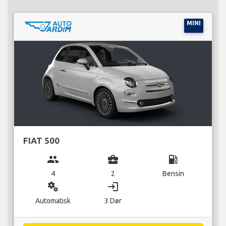
MINI
FIAT 500
group
business_center
local_gas_station
4
2
Bensin
miscellaneous_services
login
Automatisk
3 Dør