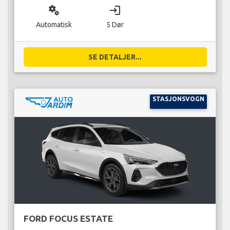
miscellaneous_services
login
Automatisk
5 Dør
SE DETALJER...
STASJONSVOGN
FORD FOCUS ESTATE