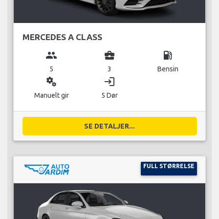
MERCEDES A CLASS
group
business_center
local_gas_station
5
3
Bensin
miscellaneous_services
login
Manuelt gir
5 Dør
SE DETALJER...
FULL STØRRELSE