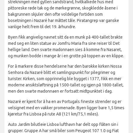
strekningen med gyllen sandstrand, hvitkalkede hus med
pittoreske røde tak og de mørkegrønne, skogkledde åsene i
bakgrunnen skjuler den ofte voldelige fortiden som
bosetningen i Nazaré har måttet tåle. Piratangrep var ganske
vanlige helt frem til det 19. århundre.
Byen fikk angivelig navnet sitt da en munk på 400-tallet brakte
med seg en liten statue av Jomfru Maria fra sine reiser til Det
hellige land. Den svarte madonnaen sies å komme fra Nasaret,
og munken bodde i mange år i en grotte på toppen av en klippe.
For å markere disse hendelsene har den barokke kirken Nossa
Senhora da Nazaré blitt et samlingspunkt for pilegrimer og
turister. Kirken, som opprinnelig ble bygget i 1377, fikk en mer
moderne ansiktsløftning på 1500-tallet og igjen på 1800-tallet,
men den svarte madonnaen er fortsatt midtpunktet i dag.
Nazaré er kjent for å ha en av Portugals fineste strender og er
velsignet med en vakker promenade. Byen ligger bare 1,5 times
kjøretur fra Lisboa på rute A8 (121 km/75,1 miles).
Auto Jardim bilutleie Lisboa lufthavn har delt opp flåten sin i
grupper. Gruppe A har små biler som Peugeot 107 1.0 og Fiat