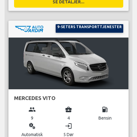
SE DETALJER...
9-SETERS TRANSPORTTJENESTER
MERCEDES VITO
group
business_center
local_gas_station
9
4
Bensin
miscellaneous_services
login
Automatisk
5 Dør