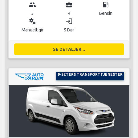
group
business_center
local_gas_station
5
4
Bensin
miscellaneous_services
login
Manuelt gir
5 Dør
SE DETALJER...
9-SETERS TRANSPORTTJENESTER