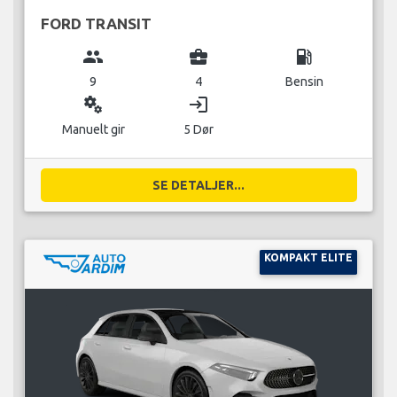
FORD TRANSIT
group
business_center
local_gas_station
9
4
Bensin
miscellaneous_services
login
Manuelt gir
5 Dør
SE DETALJER...
KOMPAKT ELITE