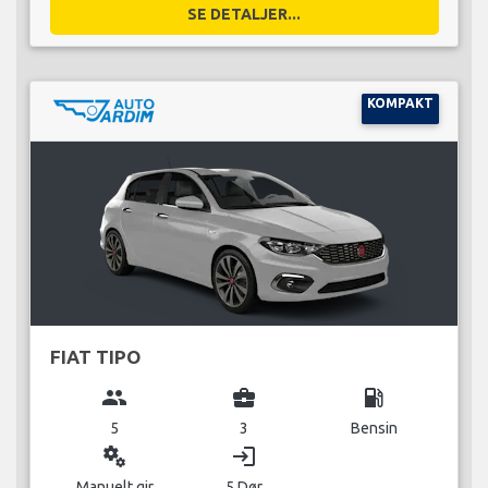
SE DETALJER...
KOMPAKT
FIAT TIPO
group
business_center
local_gas_station
5
3
Bensin
miscellaneous_services
login
Manuelt gir
5 Dør