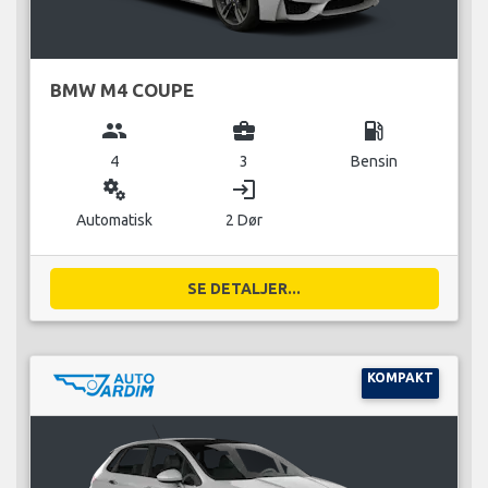
BMW M4 COUPE
group
business_center
local_gas_station
4
3
Bensin
miscellaneous_services
login
Automatisk
2 Dør
SE DETALJER...
KOMPAKT