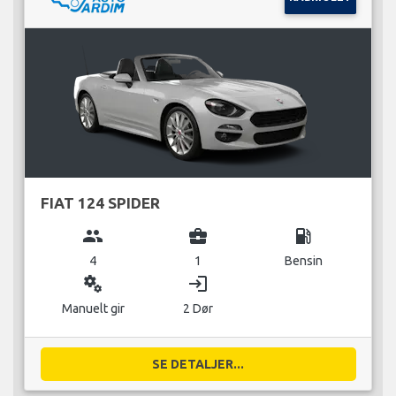
FIAT 124 SPIDER
group
business_center
local_gas_station
4
1
Bensin
miscellaneous_services
login
Manuelt gir
2 Dør
SE DETALJER...