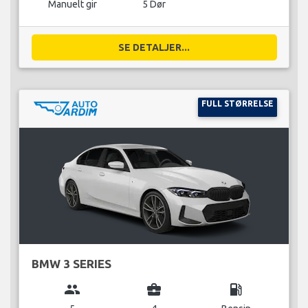
Manuelt gir
5 Dør
SE DETALJER...
FULL STØRRELSE
BMW 3 SERIES
group
business_center
local_gas_station