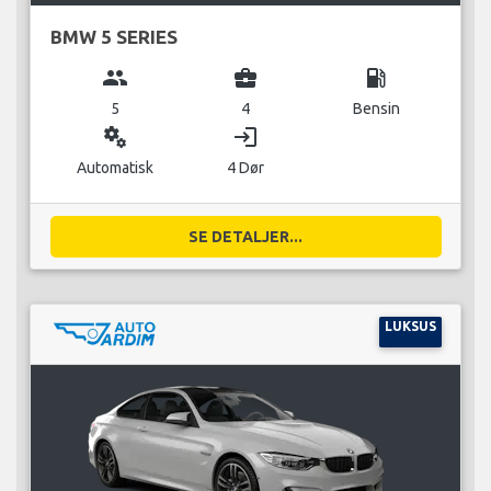
BMW 5 SERIES
group
business_center
local_gas_station
5
4
Bensin
miscellaneous_services
login
Automatisk
4 Dør
SE DETALJER...
LUKSUS