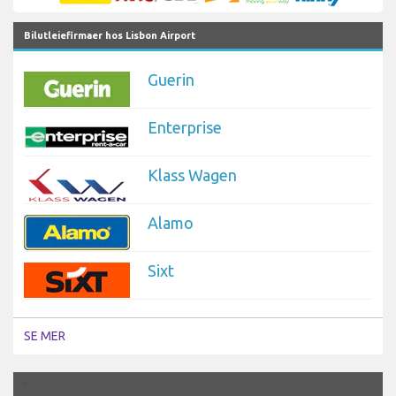
Bilutleiefirmaer hos Lisbon Airport
Guerin
Enterprise
Klass Wagen
Alamo
Sixt
SE MER
`