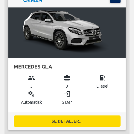
MERCEDES GLA
group
business_center
local_gas_station
5
3
Diesel
miscellaneous_services
login
Automatisk
5 Dør
SE DETALJER...