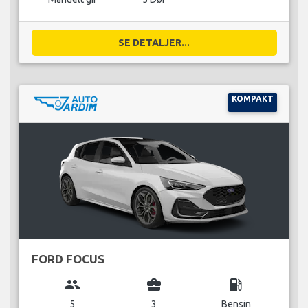
SE DETALJER...
KOMPAKT
FORD FOCUS
group
business_center
local_gas_station
5
3
Bensin