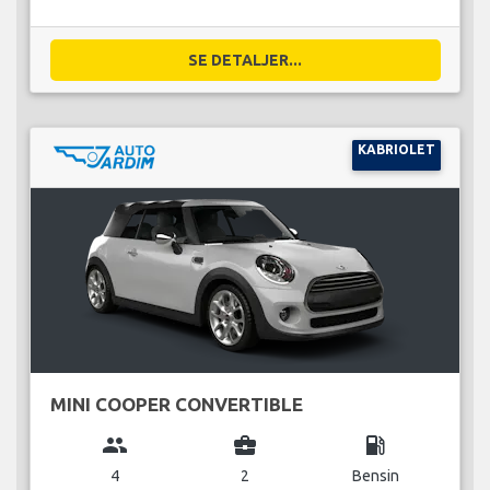
SE DETALJER...
KABRIOLET
MINI COOPER CONVERTIBLE
group
business_center
local_gas_station
4
2
Bensin