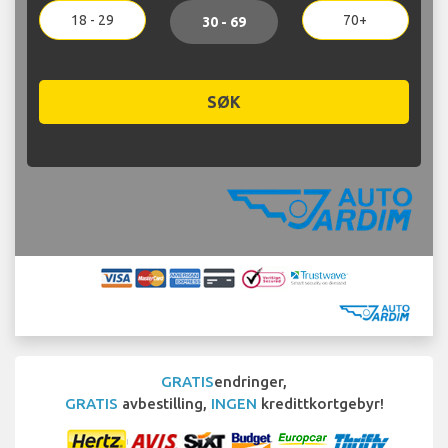
18 - 29
70+
30 - 69
SØK
GRATIS
endringer,
GRATIS
avbestilling,
INGEN
kredittkortgebyr!