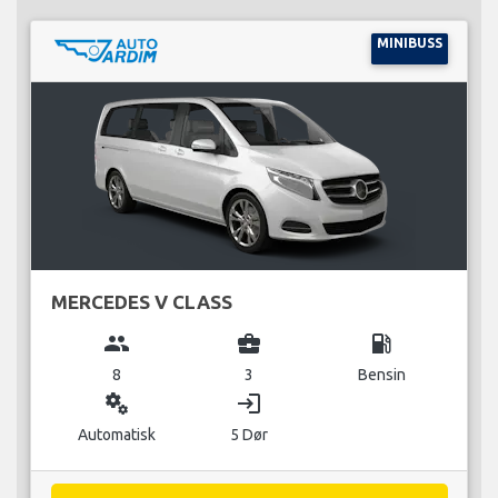
MINIBUSS
MERCEDES V CLASS
group
business_center
local_gas_station
8
3
Bensin
miscellaneous_services
login
Automatisk
5 Dør