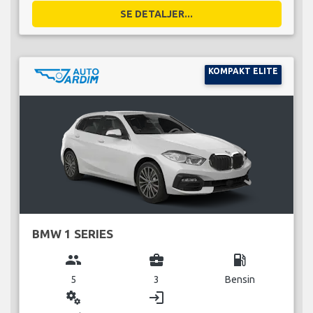
SE DETALJER...
KOMPAKT ELITE
BMW 1 SERIES
group
business_center
local_gas_station
5
3
Bensin
miscellaneous_services
login