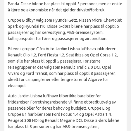
Panda. Disse bilene har plass til opptil 5 personer, men er enkle
å kjøre og økonomiske når det gjelder drivstofforbruk.
Gruppe B tilbyr valg som Hyundai Getz, Nissan Micra, Chevrolet
Spark og Hyundai I10. Disse 5-dørs bilene har plass til opptil 5
passasjerer og har servostyring, ABS-bremsesystem,
kollisjonsputer for fører og passasjerer og aircondition.
Bilene i gruppe C fra Auto Jardim Lisboa lufthavn inkluderer
Renault Clio 1.2, Ford Fiesta 1.2, Seat Ibiza og Opel Corsa 1.2,
som alle har plass til opptil 5 passasjerer. For større
reisegrupper er det valg som Renault Trafic 2.0 DCI, Opel
Vivaro og Ford Transit, som har plass til opptil 8 passasjerer,
ideelt for campingferier eller lengre turer til Algarve for
eksempel.
Auto Jardim Lisboa lufthavn tilbyr ikke bare biler for
fritidsreiser. Forretningsreisende vil finne et bredt utvalg av
passende biler for deres behov og budsjett. Gruppe E og
Gruppe E1 har biler som Ford Focus 1.4 og Opel Astra 1.4,
Peugeot 308 HDI og Renault Megane DCI. Disse 5-dørs bilene
har plass til 5 personer og har ABS-bremsesystem,