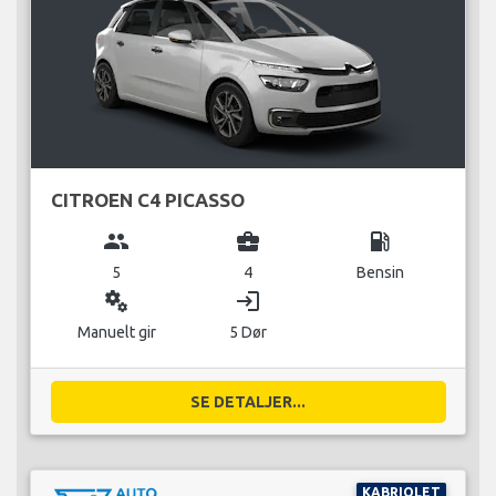
CITROEN C4 PICASSO
group
business_center
local_gas_station
5
4
Bensin
miscellaneous_services
login
Manuelt gir
5 Dør
SE DETALJER...
KABRIOLET