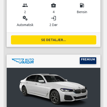
group
business_center
local_gas_station
2
4
Bensin
miscellaneous_services
login
Automatisk
2 Dør
SE DETALJER...
PREMIUM