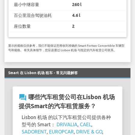
最小中继容量
260 l
百公里混合驾驶油耗
4.6 l
座位数量
2
显示的规格仅供参考，我们不能保证您将收到准确的 Smart Fortwo Convertible 车辆型
号和规格。 有关具体细节，您应该通过 Lisbon 机场 与指定的汽车租赁公司联系。
Smart 在 Lisbon 机场 租车 - 常见问题解答
question_answer
哪些汽车租赁公司在Lisbon 机场
提供Smart的汽车租赁服务？
Lisbon 机场 的以下汽车租赁公司提供各种
型号的 Smart：
DRIVALIA
,
CAEL
,
SADORENT
,
EUROPCAR
,
DRIVE & GO
,