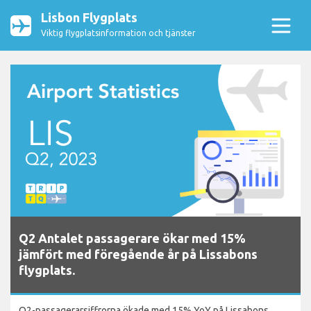
Lisbon Flygplats
Viktig flygplatsinformation och tjänster
Q2 Antalet passagerare ökar med 15%
jämfört med föregående år på Lissabons
flygplats.
Q2-passagerarsiffrorna ökade med 15% YoY på Lissabons