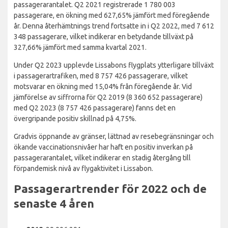
passagerarantalet. Q2 2021 registrerade 1 780 003
passagerare, en ökning med 627,65% jämfört med föregående
år. Denna återhämtnings trend fortsatte in i Q2 2022, med 7 612
348 passagerare, vilket indikerar en betydande tillväxt på
327,66% jämfört med samma kvartal 2021.
Under Q2 2023 upplevde Lissabons flygplats ytterligare tillväxt
i passagerartrafiken, med 8 757 426 passagerare, vilket
motsvarar en ökning med 15,04% från föregående år. Vid
jämförelse av siffrorna för Q2 2019 (8 360 652 passagerare)
med Q2 2023 (8 757 426 passagerare) fanns det en
övergripande positiv skillnad på 4,75%.
Gradvis öppnande av gränser, lättnad av resebegränsningar och
ökande vaccinationsnivåer har haft en positiv inverkan på
passagerarantalet, vilket indikerar en stadig återgång till
förpandemisk nivå av flygaktivitet i Lissabon.
Passagerartrender för 2022 och de
senaste 4 åren