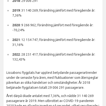
2018
: 29 006 291
2019
: 31 140 269; förändring jämfört med föregående år:
7,36%
2020
: 9 266 962; förändring jämfört med föregående år:
-70,24%
2021
: 12 154 747; förändring jämfört med föregående år:
31,16%
2022
: 28 251 417; förändring jämfört med föregående år:
132,43%
Lissabons flygplats har upplevt betydande passagerartrender
under de senaste fyra åren, med fluktuationer som återspeglar
påverkan av olika händelser och omständigheter. År 2018
betjänade flygplatsen totalt 29 006 291 passagerare.
Året därpå ökade antalet med 7,36%, och nådde 31 140 269
passagerare år 2019. Men utbrottet av COVID-19-pandemin
2020 hade en allvarlig inverkan på resandet, vilket resulterade i