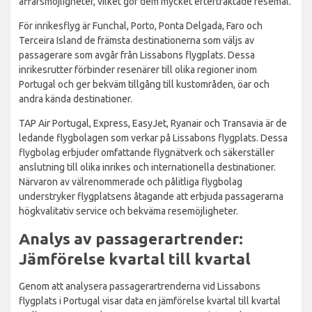
affärsmöjligheter, vilket gör dem mycket eftertraktade resemål.
För inrikesflyg är Funchal, Porto, Ponta Delgada, Faro och
Terceira Island de främsta destinationerna som väljs av
passagerare som avgår från Lissabons flygplats. Dessa
inrikesrutter förbinder resenärer till olika regioner inom
Portugal och ger bekväm tillgång till kustområden, öar och
andra kända destinationer.
TAP Air Portugal, Express, EasyJet, Ryanair och Transavia är de
ledande flygbolagen som verkar på Lissabons flygplats. Dessa
flygbolag erbjuder omfattande flygnätverk och säkerställer
anslutning till olika inrikes och internationella destinationer.
Närvaron av välrenommerade och pålitliga flygbolag
understryker flygplatsens åtagande att erbjuda passagerarna
högkvalitativ service och bekväma resemöjligheter.
Analys av passagerartrender:
Jämförelse kvartal till kvartal
Genom att analysera passagerartrenderna vid Lissabons
flygplats i Portugal visar data en jämförelse kvartal till kvartal