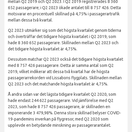
mellan Q2 2019 och Q2 2023. I Q2 2019 registrerades 8 360
652 passagerare; i Q2 2023 ökade antalet till 8 757 426. Detta
motsvarar en procentuell skillnad på 4,75% i passagerartrafik
mellan dessa två kvartal.
Q2 2023 utmärker sig som det högsta kvartalet genom tiderna
och överträffar det tidigare högsta kvartalet i Q2 2019, som
hade 8 360 652 passagerare. Skillnaden mellan Q2 2023 och
det tidigare högsta kvartalet är 4,75%.
Dessutom matchar Q2 2023 också det tidigare högsta kvartalet
med 8 757 426 passagerare. Detta är samma antal som Q2
2019, vilket indikerar att dessa två kvartal har de högsta
passagerarrekorden vid Lissabons flygplats. Skillnaden mellan
Q2 2023 och det matchande högsta kvartalet är 4,75%.
Å andra sidan var det lägsta tidigare kvartalet Q2 2020, som
hade endast 244 622 passagerare. Vid jämförelse med Q2
2023, som hade 8 757 426 passagerare, är skillnaden en
imponerande 3 479,98%. Denna stora skillnad belyser COVID-
19-pandemins inverkan på flygresor, med Q2 2020 som
upplevde en betydande minskning av passagerarantalet.