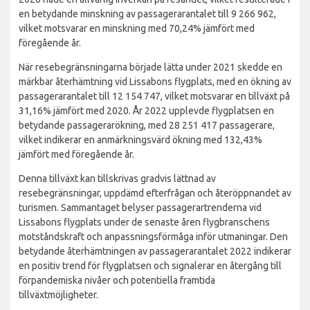
en betydande minskning av passagerarantalet till 9 266 962,
vilket motsvarar en minskning med 70,24% jämfört med
föregående år.
När resebegränsningarna började lätta under 2021 skedde en
märkbar återhämtning vid Lissabons flygplats, med en ökning av
passagerarantalet till 12 154 747, vilket motsvarar en tillväxt på
31,16% jämfört med 2020. År 2022 upplevde flygplatsen en
betydande passagerarökning, med 28 251 417 passagerare,
vilket indikerar en anmärkningsvärd ökning med 132,43%
jämfört med föregående år.
Denna tillväxt kan tillskrivas gradvis lättnad av
resebegränsningar, uppdämd efterfrågan och återöppnandet av
turismen. Sammantaget belyser passagerartrenderna vid
Lissabons flygplats under de senaste åren flygbranschens
motståndskraft och anpassningsförmåga inför utmaningar. Den
betydande återhämtningen av passagerarantalet 2022 indikerar
en positiv trend för flygplatsen och signalerar en återgång till
förpandemiska nivåer och potentiella framtida
tillväxtmöjligheter.