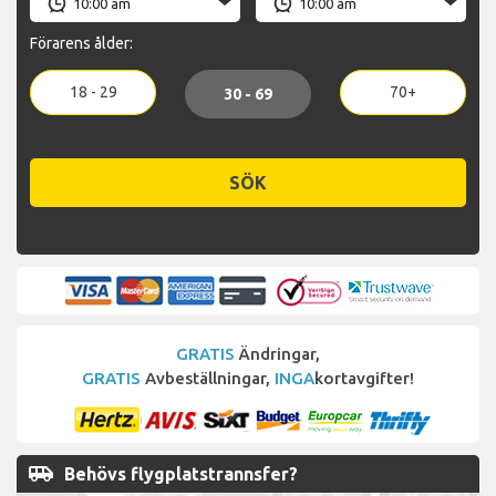
Förarens ålder:
18 - 29
70+
30 - 69
SÖK
GRATIS
Ändringar,
GRATIS
Avbeställningar,
INGA
kortavgifter!
airport_shuttle
Behövs flygplatstrannsfer?