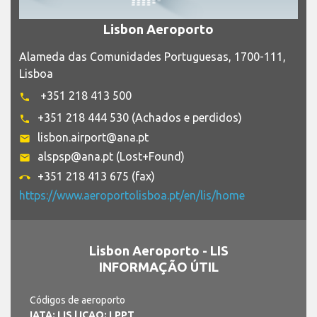
Lisbon Aeroporto
Alameda das Comunidades Portuguesas, 1700-111,
Lisboa
+351 218 413 500
phone
+351 218 444 530 (Achados e perdidos)
phone
lisbon.airport@ana.pt
email
alspsp@ana.pt (Lost+Found)
email
+351 218 413 675 (fax)
call_end
https://www.aeroportolisboa.pt/en/lis/home
Lisbon Aeroporto - LIS
INFORMAÇÃO ÚTIL
Códigos de aeroporto
IATA: LIS
| ICAO: LPPT