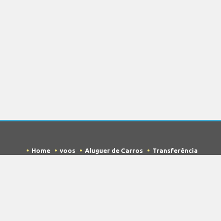
Home
voos
Aluguer de Carros
Transferência
Estacionamento
Hotéis
Info e Notícias
Aviso Legal
Privacidade
Mapa do site
COPYRIGHT © 2026 Try Quantum OU trading as
"TripTQ" and lisbonairport.net (also known as TripTQ
Lisbon Aeroporto) / All Rights Reserved.