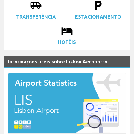
airport_shuttle
local_parking
TRANSFERÊNCIA
ESTACIONAMENTO
local_hotel
HOTÉIS
Informações úteis sobre Lisbon Aeroporto