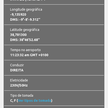
Longitude geográfica
-9,135920
DMS: -9°-8'-9.312''
Latitude geográfica
38,781300
DMS: 38°46'52.68''
Tempo no aeroporto
11:23:33 am GMT +0100
Conduzir
DIREITA
Eletricidade
230V/50Hz
Tipo de tomada
C, F (
Ver tipos de tomada
)