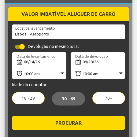
VALOR IMBATÍVEL ALUGUER DE CARRO
Local de levantamento
Devolução no mesmo local
Data de levantamento
Data de devolução
Idade do condutor:
18 - 29
70+
30 - 69
PROCURAR