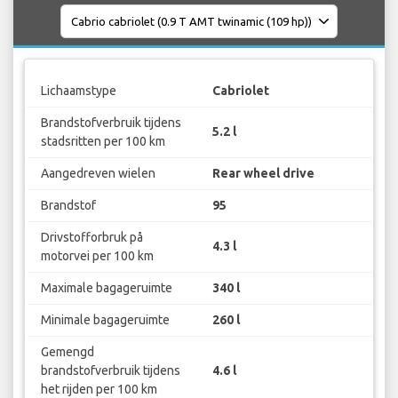
Lichaamstype
Cabriolet
Brandstofverbruik tijdens
5.2 l
stadsritten per 100 km
Aangedreven wielen
Rear wheel drive
Brandstof
95
Drivstofforbruk på
4.3 l
motorvei per 100 km
Maximale bagageruimte
340 l
Minimale bagageruimte
260 l
Gemengd
brandstofverbruik tijdens
4.6 l
het rijden per 100 km