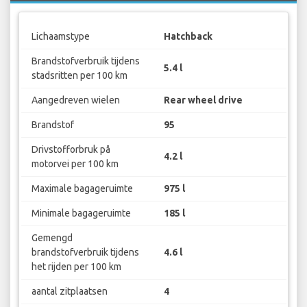
Lichaamstype
Hatchback
Brandstofverbruik tijdens
5.4 l
stadsritten per 100 km
Aangedreven wielen
Rear wheel drive
Brandstof
95
Drivstofforbruk på
4.2 l
motorvei per 100 km
Maximale bagageruimte
975 l
Minimale bagageruimte
185 l
Gemengd
brandstofverbruik tijdens
4.6 l
het rijden per 100 km
aantal zitplaatsen
4