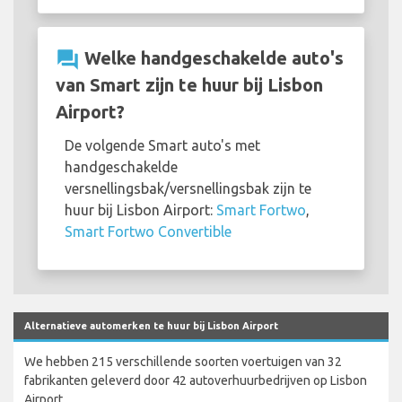
question_answer
Welke handgeschakelde auto's
van Smart zijn te huur bij Lisbon
Airport?
De volgende Smart auto's met
handgeschakelde
versnellingsbak/versnellingsbak zijn te
huur bij Lisbon Airport:
Smart Fortwo
,
Smart Fortwo Convertible
Alternatieve automerken te huur bij Lisbon Airport
We hebben 215 verschillende soorten voertuigen van 32
fabrikanten geleverd door 42 autoverhuurbedrijven op Lisbon
Airport.