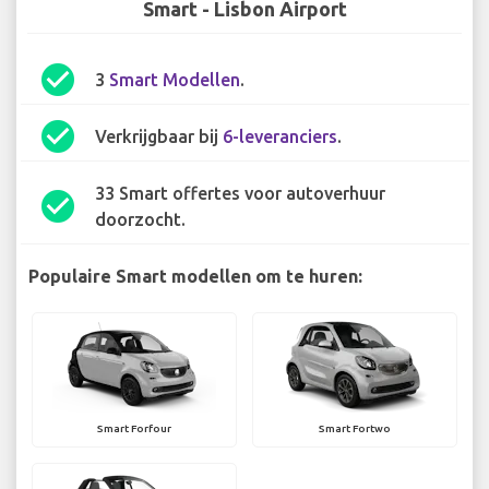
Smart - Lisbon Airport
check_circle
3
Smart Modellen
.
check_circle
Verkrijgbaar bij
6-leveranciers
.
33 Smart offertes voor autoverhuur
check_circle
doorzocht.
Populaire Smart modellen om te huren:
Smart Forfour
Smart Fortwo