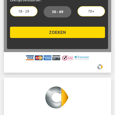
18 - 29
70+
30 - 69
ZOEKEN