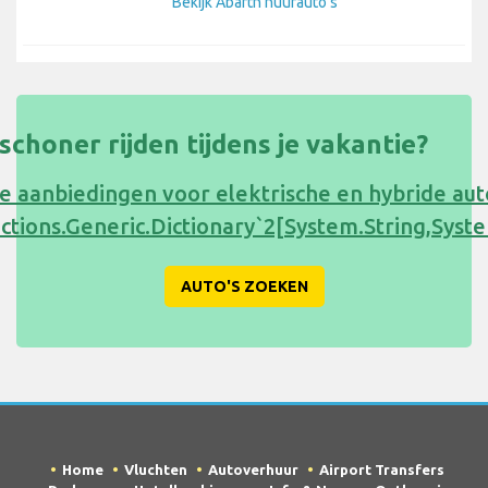
Bekijk Abarth huurauto's
s schoner rijden tijdens je vakantie?
e aanbiedingen voor elektrische en hybride au
ections.Generic.Dictionary`2[System.String,Sy
AUTO'S ZOEKEN
Home
Vluchten
Autoverhuur
Airport Transfers