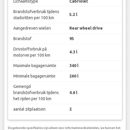
Lichaamstype
Cabriolet
Brandstofverbruik tijdens
5.2 l
stadsritten per 100 km
Aangedreven wielen
Rear wheel drive
Brandstof
95
Drivstofforbruk på
4.3 l
motorvei per 100 km
Maximale bagageruimte
340 l
Minimale bagageruimte
260 l
Gemengd
brandstofverbruik tijdens
4.6 l
het rijden per 100 km
aantal zitplaatsen
2
De getoonde specificaties zijn alleen voor informatieve doeleinden, we kunnen het