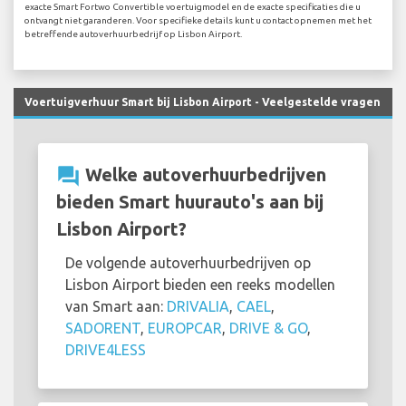
exacte Smart Fortwo Convertible voertuigmodel en de exacte specificaties die u
ontvangt niet garanderen. Voor specifieke details kunt u contact opnemen met het
betreffende autoverhuurbedrijf op Lisbon Airport.
Voertuigverhuur Smart bij Lisbon Airport - Veelgestelde vragen
question_answer
Welke autoverhuurbedrijven
bieden Smart huurauto's aan bij
Lisbon Airport?
De volgende autoverhuurbedrijven op
Lisbon Airport bieden een reeks modellen
van Smart aan:
DRIVALIA
,
CAEL
,
SADORENT
,
EUROPCAR
,
DRIVE & GO
,
DRIVE4LESS