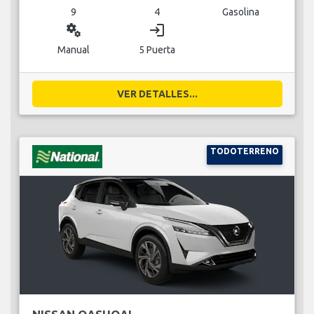
9
4
Gasolina
miscellaneous_services
login
Manual
5 Puerta
VER DETALLES...
TODOTERRENO