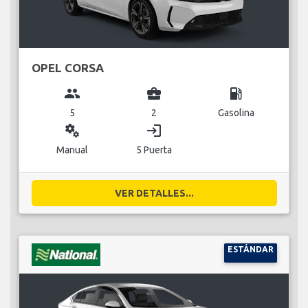
OPEL CORSA
group
business_center
local_gas_station
5
2
Gasolina
miscellaneous_services
login
Manual
5 Puerta
VER DETALLES...
ESTÁNDAR