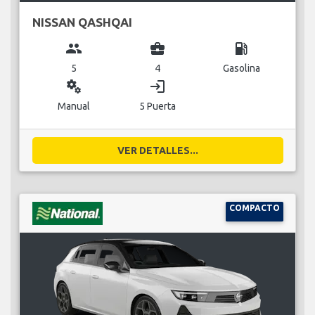
NISSAN QASHQAI
group
business_center
local_gas_station
5
4
Gasolina
miscellaneous_services
login
Manual
5 Puerta
VER DETALLES...
COMPACTO