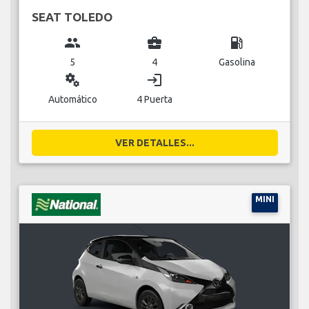
SEAT TOLEDO
group
business_center
local_gas_station
5
4
Gasolina
miscellaneous_services
login
Automático
4 Puerta
VER DETALLES...
MINI