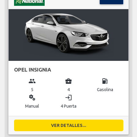
OPEL INSIGNIA
group
business_center
local_gas_station
5
4
Gasolina
miscellaneous_services
login
Manual
4 Puerta
VER DETALLES...