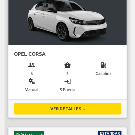
OPEL CORSA
group
business_center
local_gas_station
5
2
Gasolina
miscellaneous_services
login
Manual
5 Puerta
VER DETALLES...
ESTÁNDAR