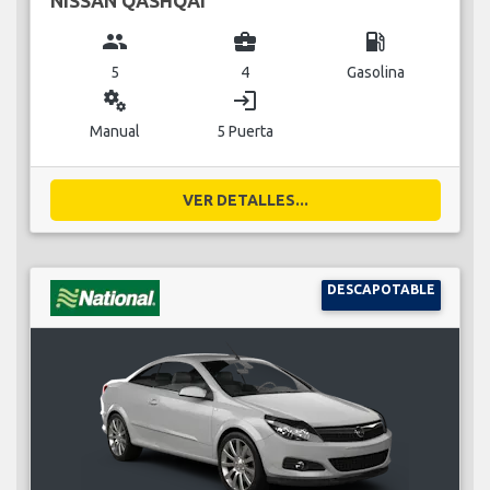
NISSAN QASHQAI
group
business_center
local_gas_station
5
4
Gasolina
miscellaneous_services
login
Manual
5 Puerta
VER DETALLES...
DESCAPOTABLE