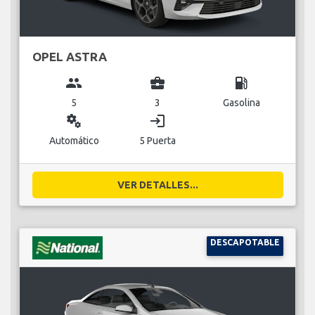
OPEL ASTRA
group
business_center
local_gas_station
5
3
Gasolina
miscellaneous_services
login
Automático
5 Puerta
VER DETALLES...
DESCAPOTABLE