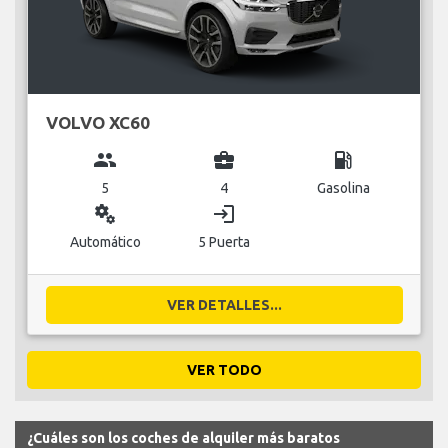
VOLVO XC60
group
business_center
local_gas_station
5
4
Gasolina
miscellaneous_services
login
Automático
5 Puerta
VER DETALLES...
VER TODO
¿Cuáles son los coches de alquiler más baratos