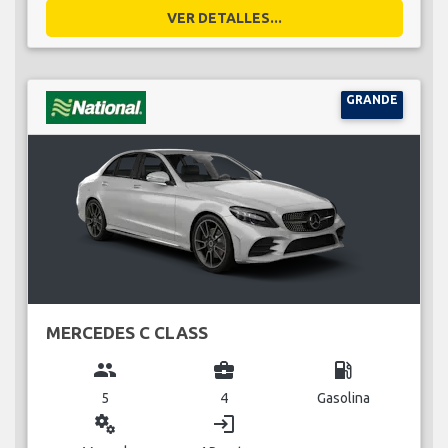
VER DETALLES...
GRANDE
MERCEDES C CLASS
group
business_center
local_gas_station
5
4
Gasolina
miscellaneous_services
login