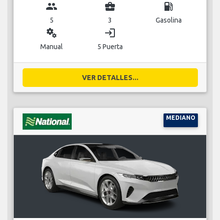
group
business_center
local_gas_station
5
3
Gasolina
miscellaneous_services
login
Manual
5 Puerta
VER DETALLES...
MEDIANO