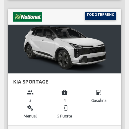
TODOTERRENO
KIA SPORTAGE
group
business_center
local_gas_station
5
4
Gasolina
miscellaneous_services
login
Manual
5 Puerta