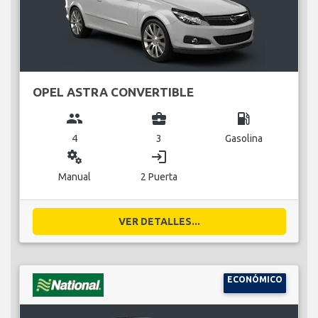
OPEL ASTRA CONVERTIBLE
group
business_center
local_gas_station
4
3
Gasolina
miscellaneous_services
login
Manual
2 Puerta
VER DETALLES...
ECONÓMICO