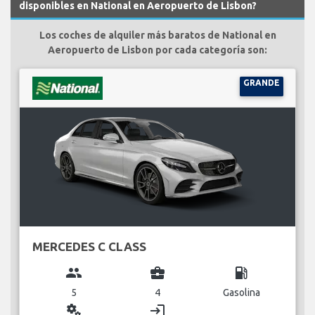
disponibles en National en Aeropuerto de Lisbon?
Los coches de alquiler más baratos de National en
Aeropuerto de Lisbon por cada categoría son:
GRANDE
MERCEDES C CLASS
group
business_center
local_gas_station
5
4
Gasolina
miscellaneous_services
login