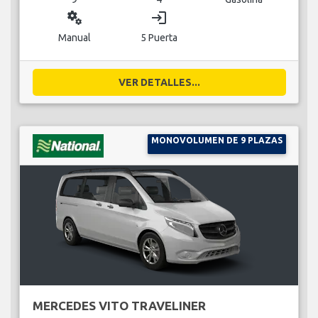
miscellaneous_services
login
Manual
5 Puerta
VER DETALLES...
MONOVOLUMEN DE 9 PLAZAS
MERCEDES VITO TRAVELINER