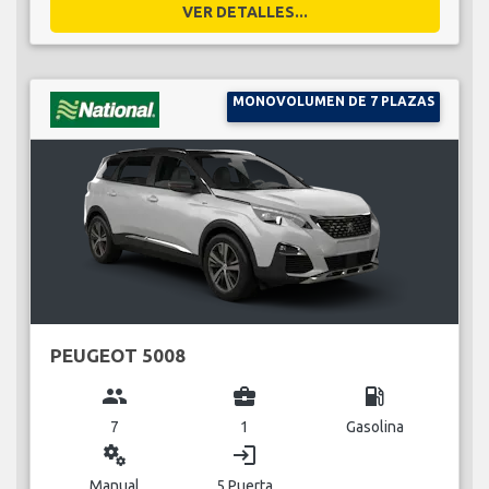
VER DETALLES...
MONOVOLUMEN DE 7 PLAZAS
PEUGEOT 5008
group
business_center
local_gas_station
7
1
Gasolina
miscellaneous_services
login
Manual
5 Puerta