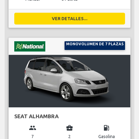
VER DETALLES...
MONOVOLUMEN DE 7 PLAZAS
SEAT ALHAMBRA
group
business_center
local_gas_station
7
2
Gasolina