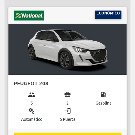
ECONÓMICO
PEUGEOT 208
group
business_center
local_gas_station
5
2
Gasolina
miscellaneous_services
login
Automático
5 Puerta