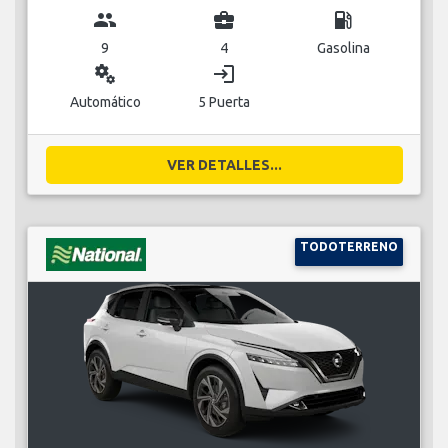
group
business_center
local_gas_station
9
4
Gasolina
miscellaneous_services
login
Automático
5 Puerta
VER DETALLES...
TODOTERRENO