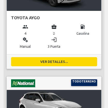
TOYOTA AYGO
group
business_center
local_gas_station
4
2
Gasolina
miscellaneous_services
login
Manual
3 Puerta
VER DETALLES...
TODOTERRENO