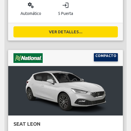
miscellaneous_services
login
Automático
5 Puerta
VER DETALLES...
COMPACTO
SEAT LEON