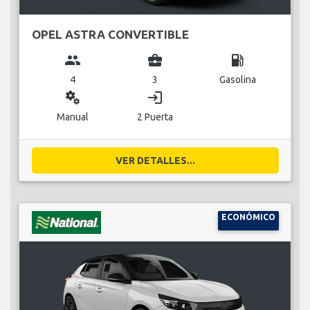
OPEL ASTRA CONVERTIBLE
group
business_center
local_gas_station
4
3
Gasolina
miscellaneous_services
login
Manual
2 Puerta
VER DETALLES...
ECONÓMICO