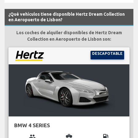
¿Qué vehículos tiene disponible Hertz Dream Collection
en Aeropuerto de Lisbon?
Los coches de alquiler disponibles de Hertz Dream
Collection en Aeropuerto de Lisbon son:
DESCAPOTABLE
BMW 4 SERIES
group
business_center
local_gas_station