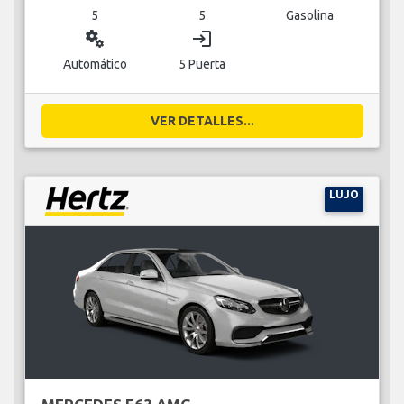
5
5
Gasolina
miscellaneous_services
login
Automático
5 Puerta
VER DETALLES...
LUJO