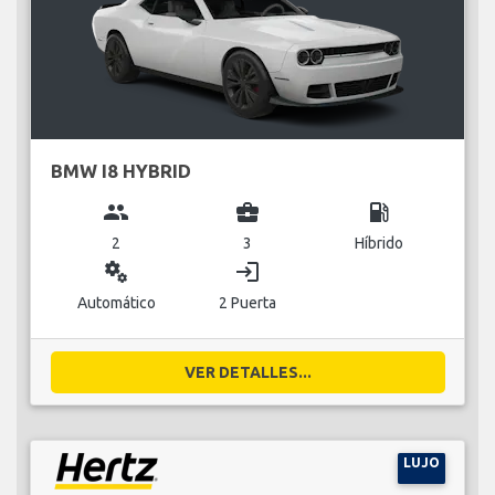
BMW I8 HYBRID
group
business_center
local_gas_station
2
3
Híbrido
miscellaneous_services
login
Automático
2 Puerta
VER DETALLES...
LUJO