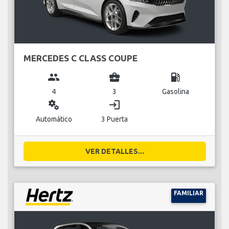
MERCEDES C CLASS COUPE
group
business_center
local_gas_station
4
3
Gasolina
miscellaneous_services
login
Automático
3 Puerta
VER DETALLES...
FAMILIAR