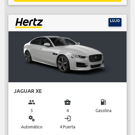
LUJO
JAGUAR XE
group
business_center
local_gas_station
5
4
Gasolina
miscellaneous_services
login
Automático
4 Puerta