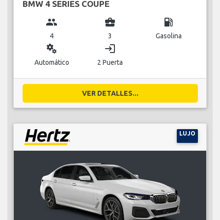
BMW 4 SERIES COUPE
group
business_center
local_gas_station
4
3
Gasolina
miscellaneous_services
login
Automático
2 Puerta
VER DETALLES...
LUJO