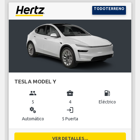
TODOTERRENO
TESLA MODEL Y
group
business_center
local_gas_station
5
4
Eléctrico
miscellaneous_services
login
Automático
5 Puerta
VER DETALLES...