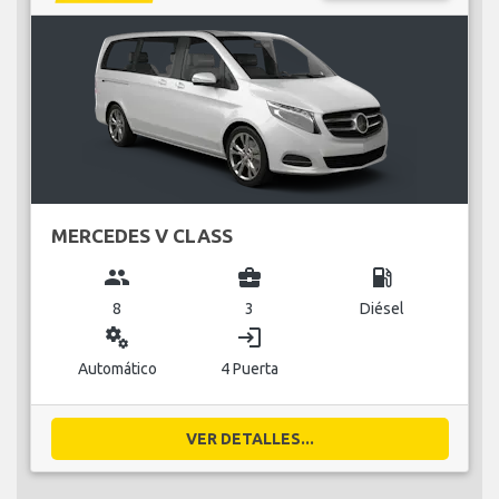
MERCEDES V CLASS
group
business_center
local_gas_station
8
3
Diésel
miscellaneous_services
login
Automático
4 Puerta
VER DETALLES...