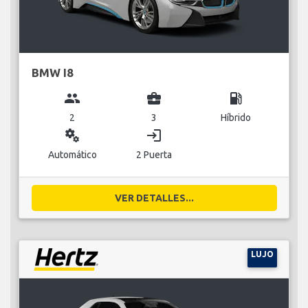
BMW I8
group
business_center
local_gas_station
2
3
Híbrido
miscellaneous_services
login
Automático
2 Puerta
VER DETALLES...
LUJO