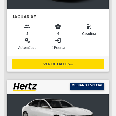
JAGUAR XE
group
business_center
local_gas_station
5
4
Gasolina
miscellaneous_services
login
Automático
4 Puerta
VER DETALLES...
MEDIANO ESPECIAL