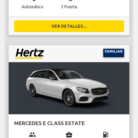
Automático
3 Puerta
VER DETALLES...
FAMILIAR
MERCEDES E CLASS ESTATE
group
business_center
local_gas_station