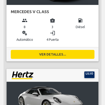
MERCEDES V CLASS
group
business_center
local_gas_station
8
3
Diésel
miscellaneous_services
login
Automático
4 Puerta
VER DETALLES...
LUJO