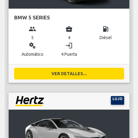
BMW 5 SERIES
group
business_center
local_gas_station
5
4
Diésel
miscellaneous_services
login
Automático
4 Puerta
VER DETALLES...
LUJO