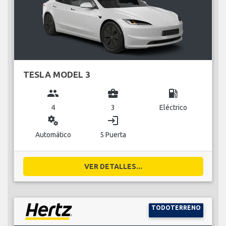
TESLA MODEL 3
group
business_center
local_gas_station
4
3
Eléctrico
miscellaneous_services
login
Automático
5 Puerta
VER DETALLES...
TODOTERRENO