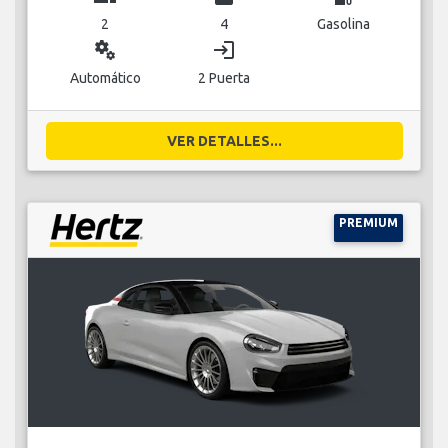
2
4
Gasolina
miscellaneous_services
login
Automático
2 Puerta
VER DETALLES...
PREMIUM