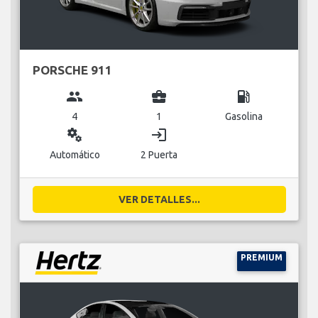
PORSCHE 911
group
business_center
local_gas_station
4
1
Gasolina
miscellaneous_services
login
Automático
2 Puerta
VER DETALLES...
PREMIUM