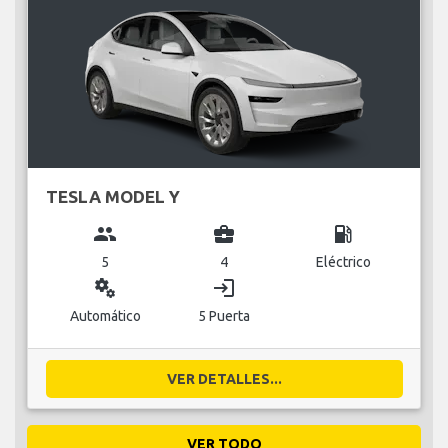
TESLA MODEL Y
group
business_center
local_gas_station
5
4
Eléctrico
miscellaneous_services
login
Automático
5 Puerta
VER DETALLES...
VER TODO