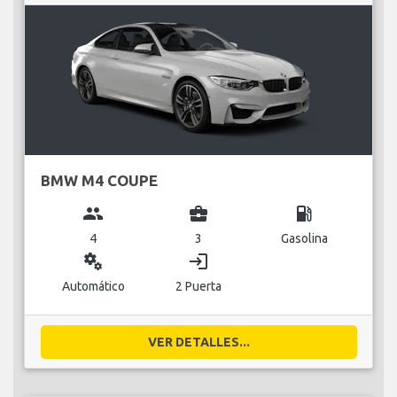
BMW M4 COUPE
group
business_center
local_gas_station
4
3
Gasolina
miscellaneous_services
login
Automático
2 Puerta
VER DETALLES...