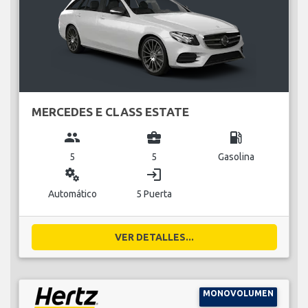
MERCEDES E CLASS ESTATE
group
business_center
local_gas_station
5
5
Gasolina
miscellaneous_services
login
Automático
5 Puerta
VER DETALLES...
MONOVOLUMEN