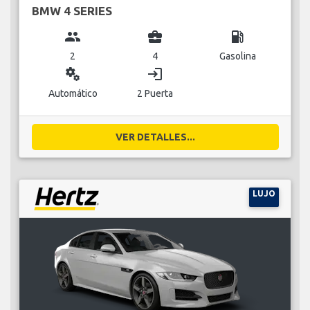
BMW 4 SERIES
group
business_center
local_gas_station
2
4
Gasolina
miscellaneous_services
login
Automático
2 Puerta
VER DETALLES...
LUJO