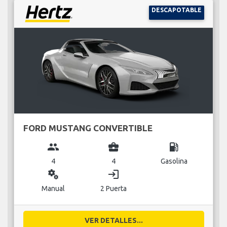
DESCAPOTABLE
FORD MUSTANG CONVERTIBLE
group
business_center
local_gas_station
4
4
Gasolina
miscellaneous_services
login
Manual
2 Puerta
VER DETALLES...