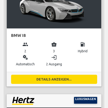
BMW I8
group
business_center
local_gas_station
2
3
Hybrid
miscellaneous_services
login
Automatisch
2 Ausgang
DETAILS ANZEIGEN...
LUXUSWAGEN