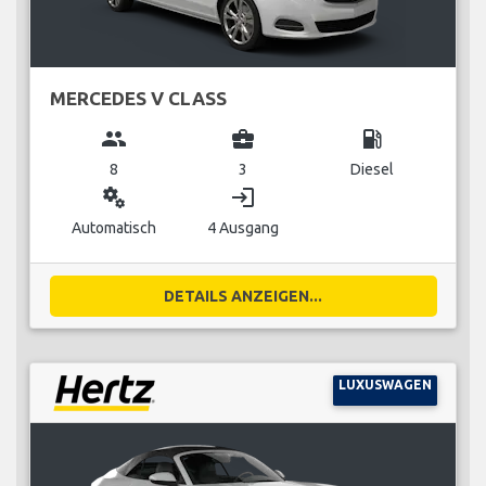
MERCEDES V CLASS
group
business_center
local_gas_station
8
3
Diesel
miscellaneous_services
login
Automatisch
4 Ausgang
DETAILS ANZEIGEN...
LUXUSWAGEN