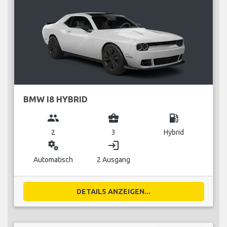
BMW I8 HYBRID
group
business_center
local_gas_station
2
3
Hybrid
miscellaneous_services
login
Automatisch
2 Ausgang
DETAILS ANZEIGEN...