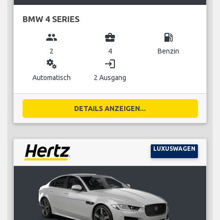
BMW 4 SERIES
group
business_center
local_gas_station
2
4
Benzin
miscellaneous_services
login
Automatisch
2 Ausgang
DETAILS ANZEIGEN...
LUXUSWAGEN