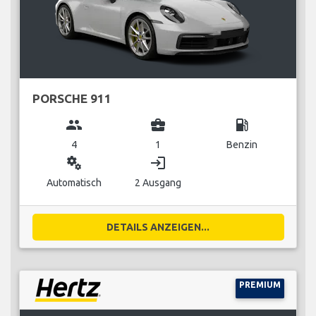
PORSCHE 911
group
business_center
local_gas_station
4
1
Benzin
miscellaneous_services
login
Automatisch
2 Ausgang
DETAILS ANZEIGEN...
PREMIUM