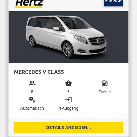
MINIVAN
MERCEDES V CLASS
group
business_center
local_gas_station
8
3
Diesel
miscellaneous_services
login
Automatisch
4 Ausgang
DETAILS ANZEIGEN...