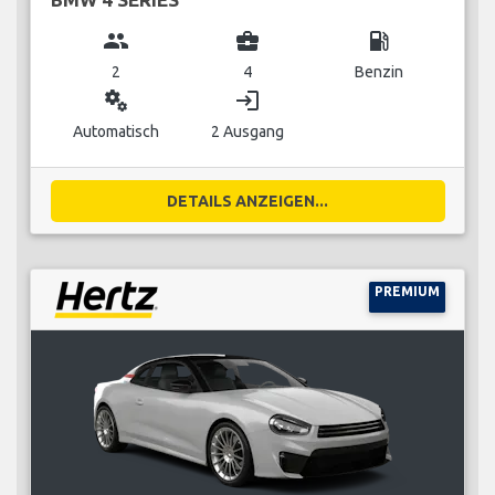
group
business_center
local_gas_station
2
4
Benzin
miscellaneous_services
login
Automatisch
2 Ausgang
DETAILS ANZEIGEN...
PREMIUM