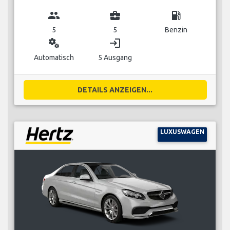
group
business_center
local_gas_station
5
5
Benzin
miscellaneous_services
login
Automatisch
5 Ausgang
DETAILS ANZEIGEN...
LUXUSWAGEN