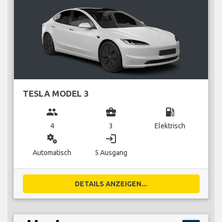
TESLA MODEL 3
group
business_center
local_gas_station
4
3
Elektrisch
miscellaneous_services
login
Automatisch
5 Ausgang
DETAILS ANZEIGEN...