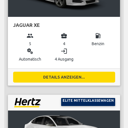
JAGUAR XE
group
business_center
local_gas_station
5
4
Benzin
miscellaneous_services
login
Automatisch
4 Ausgang
DETAILS ANZEIGEN...
ELITE MITTELKLASSEWAGEN