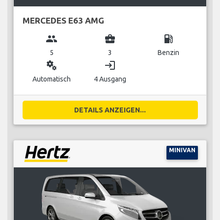
MERCEDES E63 AMG
group
business_center
local_gas_station
5
3
Benzin
miscellaneous_services
login
Automatisch
4 Ausgang
DETAILS ANZEIGEN...
MINIVAN