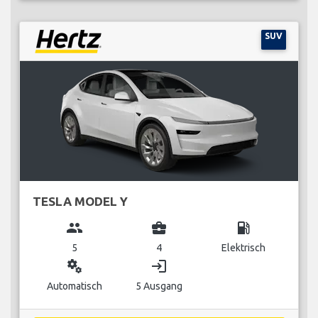
SUV
TESLA MODEL Y
group
business_center
local_gas_station
5
4
Elektrisch
miscellaneous_services
login
Automatisch
5 Ausgang