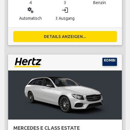
4
3
Benzin
miscellaneous_services
login
Automatisch
3 Ausgang
DETAILS ANZEIGEN...
KOMBI
MERCEDES E CLASS ESTATE