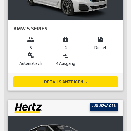
BMW 5 SERIES
group
business_center
local_gas_station
5
4
Diesel
miscellaneous_services
login
Automatisch
4 Ausgang
DETAILS ANZEIGEN...
LUXUSWAGEN