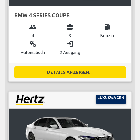
BMW 4 SERIES COUPE
group
business_center
local_gas_station
4
3
Benzin
miscellaneous_services
login
Automatisch
2 Ausgang
DETAILS ANZEIGEN...
LUXUSWAGEN