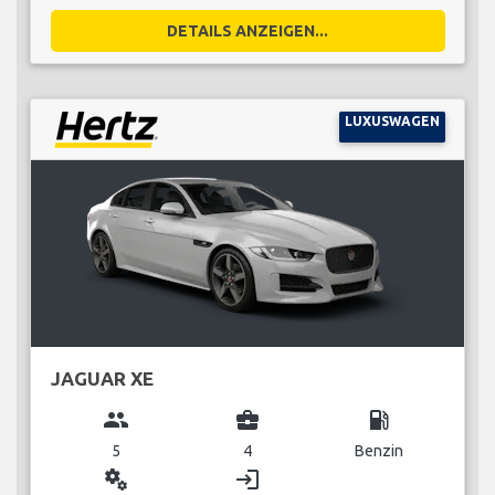
DETAILS ANZEIGEN...
LUXUSWAGEN
JAGUAR XE
group
business_center
local_gas_station
5
4
Benzin
miscellaneous_services
login