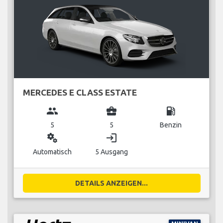
MERCEDES E CLASS ESTATE
group
business_center
local_gas_station
5
5
Benzin
miscellaneous_services
login
Automatisch
5 Ausgang
DETAILS ANZEIGEN...