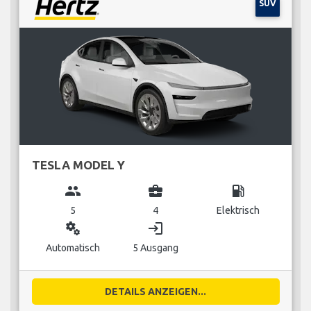
SUV
TESLA MODEL Y
group
business_center
local_gas_station
5
4
Elektrisch
miscellaneous_services
login
Automatisch
5 Ausgang
DETAILS ANZEIGEN...