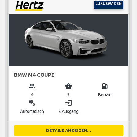
LUXUSWAGEN
BMW M4 COUPE
group
business_center
local_gas_station
4
3
Benzin
miscellaneous_services
login
Automatisch
2 Ausgang
DETAILS ANZEIGEN...