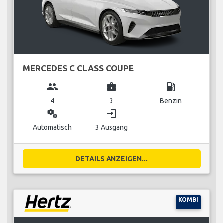
MERCEDES C CLASS COUPE
group
business_center
local_gas_station
4
3
Benzin
miscellaneous_services
login
Automatisch
3 Ausgang
DETAILS ANZEIGEN...
KOMBI