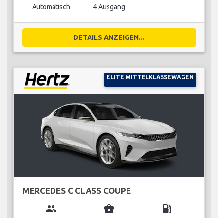
Automatisch
4 Ausgang
DETAILS ANZEIGEN...
ELITE MITTELKLASSEWAGEN
MERCEDES C CLASS COUPE
group
business_center
local_gas_station