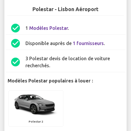
Polestar - Lisbon Aéroport
check_circle
1
Modèles Polestar
.
check_circle
Disponible auprès de
1 fournisseurs
.
3 Polestar devis de location de voiture
check_circle
recherchés.
Modèles Polestar populaires à louer :
Polestar 2