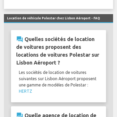
Location de véhicule Polestar chez Lisbon Aéroport - FAQ
question_answer
Quelles sociétés de location
de voitures proposent des
locations de voitures Polestar sur
Lisbon Aéroport ?
Les sociétés de location de voitures
suivantes sur Lisbon Aéroport proposent
une gamme de modèles de Polestar :
HERTZ
question_answer
Quelle agence de location de