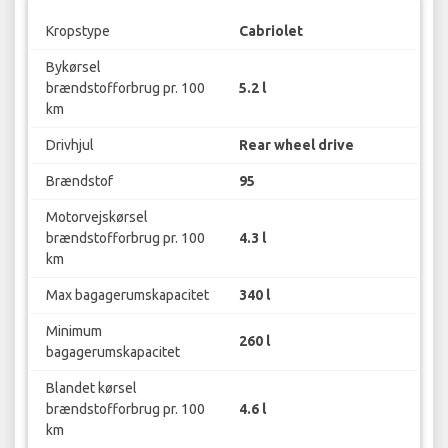
Kropstype
Cabriolet
Bykørsel
brændstofforbrug pr. 100
5.2 l
km
Drivhjul
Rear wheel drive
Brændstof
95
Motorvejskørsel
brændstofforbrug pr. 100
4.3 l
km
Max bagagerumskapacitet
340 l
Minimum
260 l
bagagerumskapacitet
Blandet kørsel
brændstofforbrug pr. 100
4.6 l
km