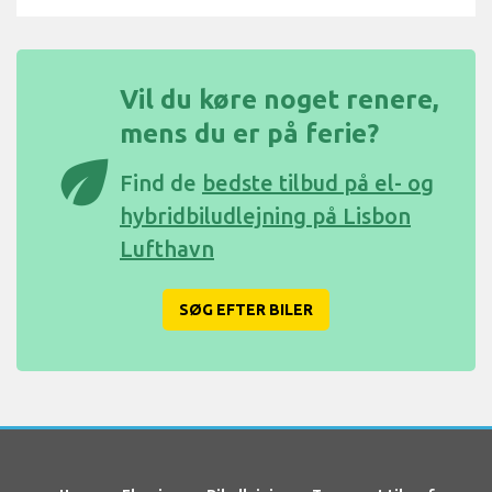
Vil du køre noget renere,
mens du er på ferie?
eco
Find de
bedste tilbud på el- og
hybridbiludlejning på Lisbon
Lufthavn
SØG EFTER BILER