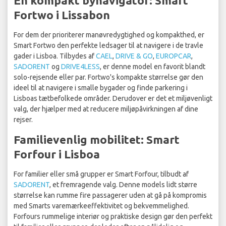
En kompakt bynavigator: Smart
Fortwo i Lissabon
For dem der prioriterer manøvredygtighed og kompakthed, er
Smart Fortwo den perfekte ledsager til at navigere i de travle
gader i Lisboa. Tilbydes af
CAEL
,
DRIVE & GO
,
EUROPCAR
,
SADORENT
og
DRIVE4LESS
, er denne model en favorit blandt
solo-rejsende eller par. Fortwo's kompakte størrelse gør den
ideel til at navigere i smalle bygader og finde parkering i
Lisboas tætbefolkede områder. Derudover er det et miljøvenligt
valg, der hjælper med at reducere miljøpåvirkningen af dine
rejser.
Familievenlig mobilitet: Smart
Forfour i Lisboa
For familier eller små grupper er Smart Forfour, tilbudt af
SADORENT
, et fremragende valg. Denne models lidt større
størrelse kan rumme fire passagerer uden at gå på kompromis
med Smarts varemærkeeffektivitet og bekvemmelighed.
Forfours rummelige interiør og praktiske design gør den perfekt