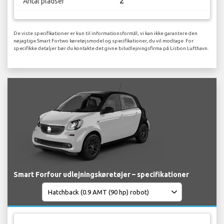
Antal pladser
2
De viste specifikationer er kun til informationsformål, vi kan ikke garantere den
nøjagtige Smart Fortwo køretøjsmodel og specifikationer, du vil modtage. For
specifikke detaljer bør du kontakte det givne biludlejningsfirma på Lisbon Lufthavn.
Smart Forfour udlejningskøretøjer – specifikationer