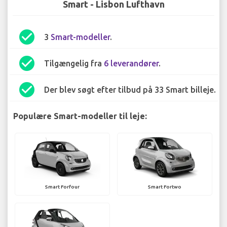
Smart - Lisbon Lufthavn
check_circle
3
Smart-modeller
.
check_circle
Tilgængelig fra
6 leverandører
.
check_circle
Der blev søgt efter tilbud på 33 Smart billeje.
Populære Smart-modeller til leje:
Smart Forfour
Smart Fortwo