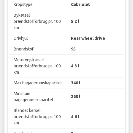
Kropstype
Cabriolet
Bykørsel
brændstofforbrug pr. 100
5.2 l
km
Drivhjul
Rear wheel drive
Brændstof
95
Motorvejskørsel
brændstofforbrug pr. 100
4.3 l
km
Max bagagerumskapacitet
340 l
Minimum
260 l
bagagerumskapacitet
Blandet kørsel
brændstofforbrug pr. 100
4.6 l
km