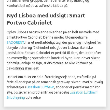
til familier eller grupper, der leder efter en pålidelig og
komfortabel måde at udforske Lisboa på.
Nyd Lisboa med udsigt: Smart
Fortwo Cabriolet
Oplev Lisboas naturskønne skønhed på en helt ny måde med
Smart Fortwo Cabriolet. Denne model, tilgængelig fra
SADORENT
, har et nedfældeligt tag, der giver dig mulighed for
at nyde solen og få uhindret udsigt over Lisboas ikoniske
landskaber. Fortwo Cabriolet er perfekt til dem, der leder efter
en eventyrlig og spændende køretur i byen. Derudover sikrer
det miljøvenlige design, at din fornøjelse ikke kommer på
bekostning af miljøet.
Uanset om du er en solo-forretningsrejsende, en familie på
ferie eller et par på en romantisk getaway, sikrer Smart's udvalg
af køretøjer i
Lissabon Lufthavn
, at der er et perfekt match for
alle, og sikrer en problemfri og behagelig
Lissabon Lufthavn
Biludlejning
oplevelse.