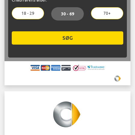
18 - 29
70+
30 - 69
SØG