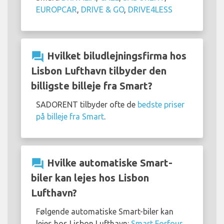
EUROPCAR
,
DRIVE & GO
,
DRIVE4LESS
question_answer
Hvilket biludlejningsfirma hos
Lisbon Lufthavn tilbyder den
billigste billeje fra Smart?
SADORENT tilbyder ofte de
bedste priser
på billeje fra Smart
.
question_answer
Hvilke automatiske Smart-
biler kan lejes hos Lisbon
Lufthavn?
Følgende automatiske Smart-biler kan
lejes hos Lisbon Lufthavn:
Smart Forfour