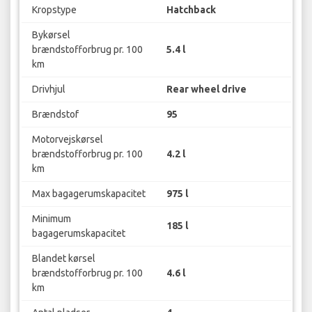
Kropstype
Hatchback
Bykørsel
brændstofforbrug pr. 100
5.4 l
km
Drivhjul
Rear wheel drive
Brændstof
95
Motorvejskørsel
brændstofforbrug pr. 100
4.2 l
km
Max bagagerumskapacitet
975 l
Minimum
185 l
bagagerumskapacitet
Blandet kørsel
brændstofforbrug pr. 100
4.6 l
km