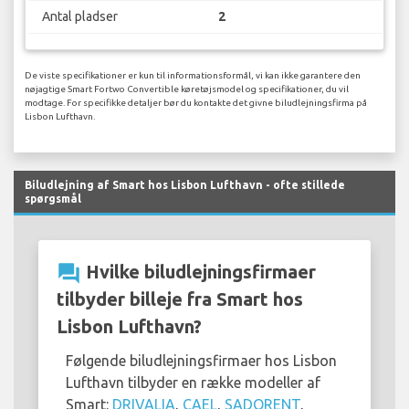
Antal pladser
2
De viste specifikationer er kun til informationsformål, vi kan ikke garantere den
nøjagtige Smart Fortwo Convertible køretøjsmodel og specifikationer, du vil
modtage. For specifikke detaljer bør du kontakte det givne biludlejningsfirma på
Lisbon Lufthavn.
Biludlejning af Smart hos Lisbon Lufthavn - ofte stillede
spørgsmål
question_answer
Hvilke biludlejningsfirmaer
tilbyder billeje fra Smart hos
Lisbon Lufthavn?
Følgende biludlejningsfirmaer hos Lisbon
Lufthavn tilbyder en række modeller af
Smart:
DRIVALIA
,
CAEL
,
SADORENT
,