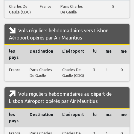
Charles De
France
Paris Charles
8
Gaulle (CDG)
De Gaulle
Vols réguliers hebdomadaires vers Lisbon
Aéroport opérés par Air Mauritius
les
Destination
L'aéroport
lu
ma
me
pays
France
Paris Charles
Charles De
3
1
0
De Gaulle
Gaulle (CDG)
Vols réguliers hebdomadaires au départ de
Lisbon Aéroport opérés par Air Mauritius
les
Destination
L'aéroport
lu
ma
me
pays
France
Paris Charles
Charles De
3
1
0